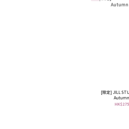
[限定] JILL ST
Autumn 
HK$275