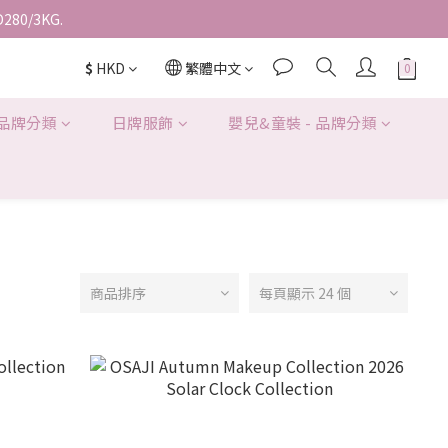
D280/3KG.
$
HKD
繁體中文
 品牌分類
日牌服飾
嬰兒&童裝 - 品牌分類
商品排序
每頁顯示 24 個