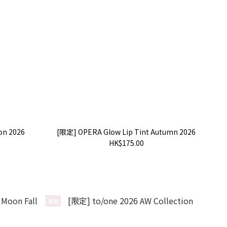
on 2026
[限定] OPERA Glow Lip Tint Autumn 2026
HK$175.00
限定