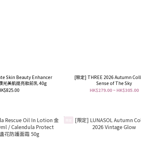
ute Skin Beauty Enhancer
[限定] THREE 2026 Autumn Coll
++ 鑽光美肌提亮妝前乳 40g
Sense of The Sky
HK$825.00
HK$279.00 ~ HK$305.00
限定