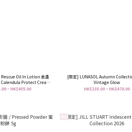
 Rescue Oil In Lotion 金盞
[限定] LUNASOL Autumn Collecti
Vintage Glow
防護面霜 50g
.00 ~ HK$455.00
HK$235.00 ~ HK$478.00
限定