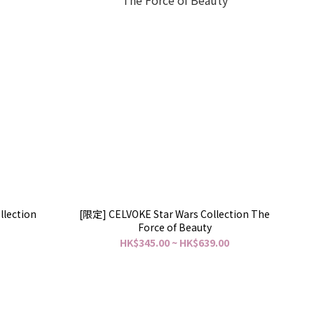
lection
[限定] CELVOKE Star Wars Collection The
Force of Beauty
HK$345.00 ~ HK$639.00