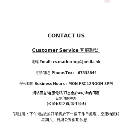
𝗖𝗢𝗡𝗧𝗔𝗖𝗧 𝗨𝗦
𝗖𝘂𝘀𝘁𝗼𝗺𝗲𝗿 𝗦𝗲𝗿𝘃𝗶𝗰𝗲
客服聯繫
電郵 𝗘𝗺𝗮𝗶𝗹 : 𝗰𝘀.𝗺𝗮𝗿𝗸𝗲𝘁𝗶𝗻𝗴@𝗷𝗽𝗲𝗱𝗶𝗮.𝗵𝗸
電話/訊息 𝗣𝗵𝗼𝗻𝗲/𝗧𝗲𝘅𝘁：𝟲𝟳𝟯𝟯𝟯𝟴𝟰𝟰
辦公時間
𝗕𝘂𝘀𝗶𝗻𝗲𝘀𝘀 𝗛𝗼𝘂𝗿𝘀
：𝗠𝗢𝗡-𝗙𝗥𝗜 𝟭𝟮𝗡𝗢𝗢𝗡-𝟴𝗣𝗠
網站留言/客服電郵/訊息會於48小時內回覆
公眾假期除外
(公眾假期之寄/派件順延)
*請注意：下午1點後的訂單將於下一個工作日處理，空運物流於
星期六、日與公眾假期休息。