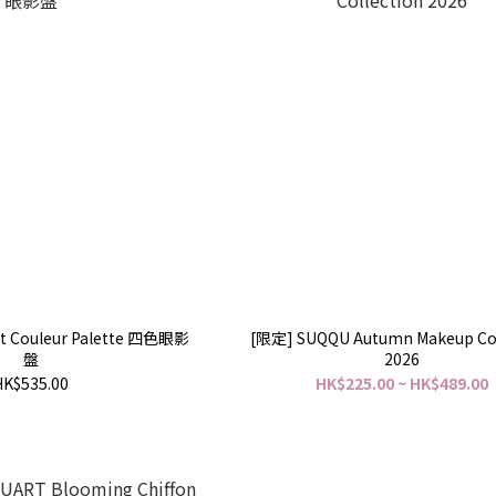
it Couleur Palette 四色眼影
[限定] SUQQU Autumn Makeup Col
盤
2026
HK$535.00
HK$225.00 ~ HK$489.00