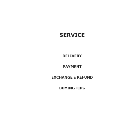
𝗦𝗘𝗥𝗩𝗜𝗖𝗘
𝗗𝗘𝗟𝗜𝗩𝗘𝗥𝗬
𝗣𝗔𝗬𝗠𝗘𝗡𝗧
𝗘𝗫𝗖𝗛𝗔𝗡𝗚𝗘 & 𝗥𝗘𝗙𝗨𝗡𝗗
𝗕𝗨𝗬𝗜𝗡𝗚 𝗧𝗜𝗣𝗦