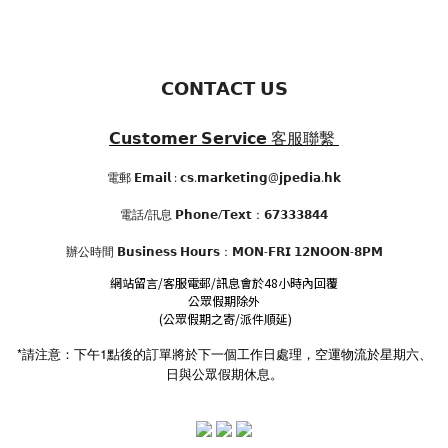
𝗖𝗢𝗡𝗧𝗔𝗖𝗧 𝗨𝗦
𝗖𝘂𝘀𝘁𝗼𝗺𝗲𝗿 𝗦𝗲𝗿𝘃𝗶𝗰𝗲
客服聯繫
電郵 𝗘𝗺𝗮𝗶𝗹 : 𝗰𝘀.𝗺𝗮𝗿𝗸𝗲𝘁𝗶𝗻𝗴@𝗷𝗽𝗲𝗱𝗶𝗮.𝗵𝗸
電話/訊息 𝗣𝗵𝗼𝗻𝗲/𝗧𝗲𝘅𝘁：𝟲𝟳𝟯𝟯𝟯𝟴𝟰𝟰
辦公時間
𝗕𝘂𝘀𝗶𝗻𝗲𝘀𝘀 𝗛𝗼𝘂𝗿𝘀
：𝗠𝗢𝗡-𝗙𝗥𝗜 𝟭𝟮𝗡𝗢𝗢𝗡-𝟴𝗣𝗠
網站留言/客服電郵/訊息會於48小時內回覆
公眾假期除外
(公眾假期之寄/派件順延)
*請注意：下午1點後的訂單將於下一個工作日處理，空運物流於星期六、
日與公眾假期休息。