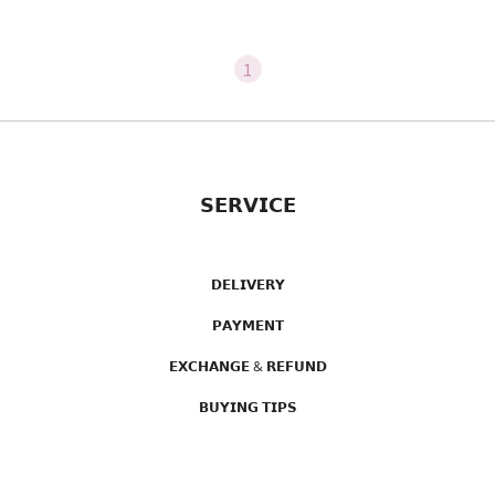
1
𝗦𝗘𝗥𝗩𝗜𝗖𝗘
𝗗𝗘𝗟𝗜𝗩𝗘𝗥𝗬
𝗣𝗔𝗬𝗠𝗘𝗡𝗧
𝗘𝗫𝗖𝗛𝗔𝗡𝗚𝗘 & 𝗥𝗘𝗙𝗨𝗡𝗗
𝗕𝗨𝗬𝗜𝗡𝗚 𝗧𝗜𝗣𝗦