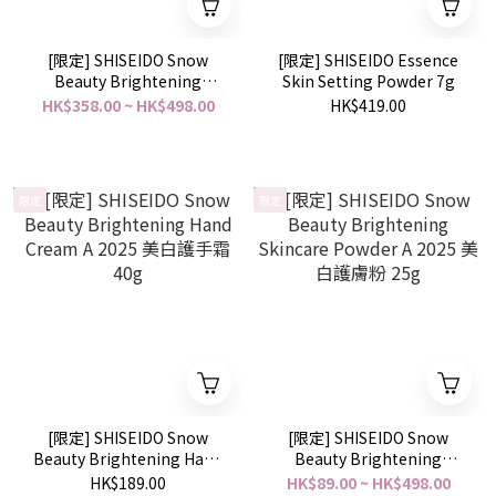
[限定] SHISEIDO Snow
[限定] SHISEIDO Essence
Beauty Brightening
Skin Setting Powder 7g
Skincare Powder 2026 亮
HK$358.00 ~ HK$498.00
HK$419.00
膚護膚粉 25g
限定
限定
[限定] SHISEIDO Snow
[限定] SHISEIDO Snow
Beauty Brightening Hand
Beauty Brightening
Cream A 2025 美白護手霜
Skincare Powder A 2025 美
HK$189.00
HK$89.00 ~ HK$498.00