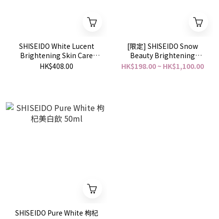
SHISEIDO White Lucent
[限定] SHISEIDO Snow
Brightening Skin Care
Beauty Brightening
Powder N 亮白護膚粉 25g
Skincare Powder 2023 美
HK$408.00
HK$198.00 ~ HK$1,100.00
白護膚粉 花香香氣 25g /
Snow Beauty Brightening
Hand Cream 美白護手霜
40g
SHISEIDO Pure White 枸杞