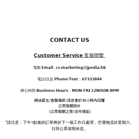
𝗖𝗢𝗡𝗧𝗔𝗖𝗧 𝗨𝗦
𝗖𝘂𝘀𝘁𝗼𝗺𝗲𝗿 𝗦𝗲𝗿𝘃𝗶𝗰𝗲
客服聯繫
電郵 𝗘𝗺𝗮𝗶𝗹 : 𝗰𝘀.𝗺𝗮𝗿𝗸𝗲𝘁𝗶𝗻𝗴@𝗷𝗽𝗲𝗱𝗶𝗮.𝗵𝗸
電話/訊息 𝗣𝗵𝗼𝗻𝗲/𝗧𝗲𝘅𝘁：𝟲𝟳𝟯𝟯𝟯𝟴𝟰𝟰
辦公時間
𝗕𝘂𝘀𝗶𝗻𝗲𝘀𝘀 𝗛𝗼𝘂𝗿𝘀
：𝗠𝗢𝗡-𝗙𝗥𝗜 𝟭𝟮𝗡𝗢𝗢𝗡-𝟴𝗣𝗠
網站留言/客服電郵/訊息會於48小時內回覆
公眾假期除外
(公眾假期之寄/派件順延)
*請注意：下午1點後的訂單將於下一個工作日處理，空運物流於星期六、
日與公眾假期休息。