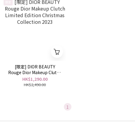
限定
[限定] DIOR BEAUTY
Rouge Dior Makeup Clutch
Limited Edition Christmas
HK$1,290.00
Collection 2023
HK$2,490.00
1