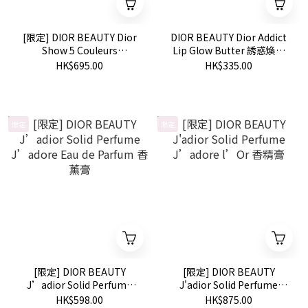
[限定] DIOR BEAUTY Dior
DIOR BEAUTY Dior Addict
Show 5 Couleurs
Lip Glow Butter 誘惑煥彩
Eyeshadow Palette 874
潤唇蜜
HK$695.00
HK$335.00
Misty Iris
限定
限定
[限定] DIOR BEAUTY
[限定] DIOR BEAUTY
J’adior Solid Perfume
J'adior Solid Perfume
J’adore Eau de Parfum 香
J’adore l’Or 香精膏
HK$598.00
HK$875.00