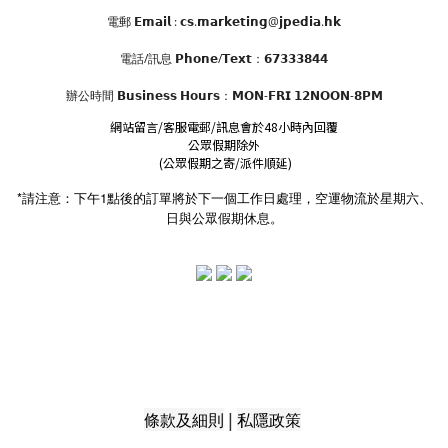
電郵 𝗘𝗺𝗮𝗶𝗹 : 𝗰𝘀.𝗺𝗮𝗿𝗸𝗲𝘁𝗶𝗻𝗴@𝗷𝗽𝗲𝗱𝗶𝗮.𝗵𝗸
電話/訊息 𝗣𝗵𝗼𝗻𝗲/𝗧𝗲𝘅𝘁：𝟲𝟳𝟯𝟯𝟯𝟴𝟰𝟰
辦公時間
𝗕𝘂𝘀𝗶𝗻𝗲𝘀𝘀 𝗛𝗼𝘂𝗿𝘀
：𝗠𝗢𝗡-𝗙𝗥𝗜 𝟭𝟮𝗡𝗢𝗢𝗡-𝟴𝗣𝗠
網站留言/客服電郵/訊息會於48小時內回覆
公眾假期除外
(公眾假期之寄/派件順延)
*請注意：下午1點後的訂單將於下一個工作日處理，空運物流於星期六、
日與公眾假期休息。
|
條款及細則
私隱政策