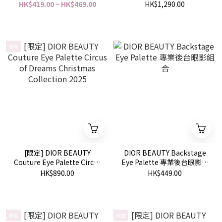
Duo Limited Edition 傲姿
Circus of Dreams
HK$419.00 ~ HK$469.00
HK$1,290.00
持色雙效閃亮唇釉 珍藏版
Christmas Collection 2025
限定
[限定] DIOR BEAUTY
DIOR BEAUTY Backstage
Couture Eye Palette Circus
Eye Palette 專業後台眼影組
of Dreams Christmas
合
HK$890.00
HK$449.00
Collection 2025
限定
限定