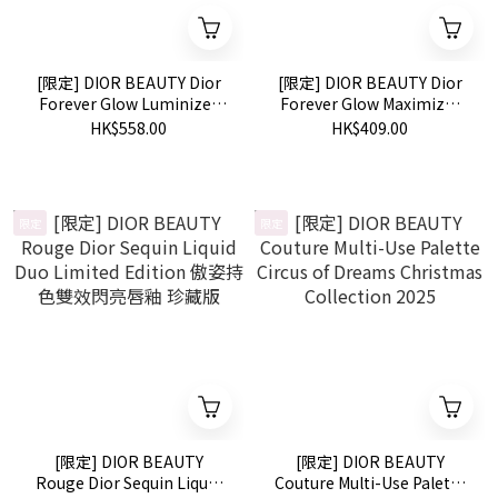
[限定] DIOR BEAUTY Dior
[限定] DIOR BEAUTY Dior
Forever Glow Luminizer
Forever Glow Maximizer
Limited Edition 恆久貼肌亮
Limited Edition 恆久貼肌亮
HK$558.00
HK$409.00
采蜜粉餅 珍藏版
采光影液
限定
限定
[限定] DIOR BEAUTY
[限定] DIOR BEAUTY
Rouge Dior Sequin Liquid
Couture Multi-Use Palette