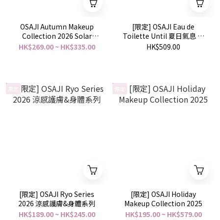
OSAJI Autumn Makeup
[限定] OSAJI Eau de
Collection 2026 Solar
Toilette Until 夏日氣息 淡
Clock Collection
香水 45ml
HK$269.00 ~ HK$335.00
HK$509.00
限定
限定
[限定] OSAJI Ryo Series
[限定] OSAJI Holiday
2026 涼感護膚&身體系列
Makeup Collection 2025
HK$189.00 ~ HK$245.00
HK$195.00 ~ HK$579.00