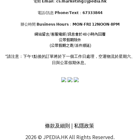
電郵 𝗘𝗺𝗮𝗶𝗹 : 𝗰𝘀.𝗺𝗮𝗿𝗸𝗲𝘁𝗶𝗻𝗴@𝗷𝗽𝗲𝗱𝗶𝗮.𝗵𝗸
電話/訊息 𝗣𝗵𝗼𝗻𝗲/𝗧𝗲𝘅𝘁：𝟲𝟳𝟯𝟯𝟯𝟴𝟰𝟰
辦公時間
𝗕𝘂𝘀𝗶𝗻𝗲𝘀𝘀 𝗛𝗼𝘂𝗿𝘀
：𝗠𝗢𝗡-𝗙𝗥𝗜 𝟭𝟮𝗡𝗢𝗢𝗡-𝟴𝗣𝗠
網站留言/客服電郵/訊息會於48小時內回覆
公眾假期除外
(公眾假期之寄/派件順延)
*請注意：下午1點後的訂單將於下一個工作日處理，空運物流於星期六、
日與公眾假期休息。
|
條款及細則
私隱政策
2026 © JPEDIA.HK All Rights Reserved.