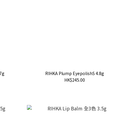
7g
RIHKA Plump EyepolishS 4.8g
HK$245.00