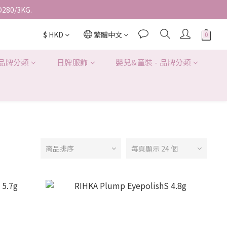
D280/3KG.
$
HKD
繁體中文
 品牌分類
日牌服飾
嬰兒&童裝 - 品牌分類
商品排序
每頁顯示 24 個