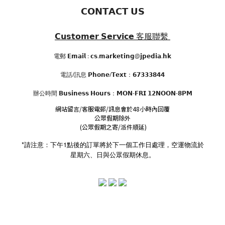
𝗖𝗢𝗡𝗧𝗔𝗖𝗧 𝗨𝗦
𝗖𝘂𝘀𝘁𝗼𝗺𝗲𝗿 𝗦𝗲𝗿𝘃𝗶𝗰𝗲
客服聯繫
電郵 𝗘𝗺𝗮𝗶𝗹 : 𝗰𝘀.𝗺𝗮𝗿𝗸𝗲𝘁𝗶𝗻𝗴@𝗷𝗽𝗲𝗱𝗶𝗮.𝗵𝗸
電話/訊息 𝗣𝗵𝗼𝗻𝗲/𝗧𝗲𝘅𝘁：𝟲𝟳𝟯𝟯𝟯𝟴𝟰𝟰
辦公時間
𝗕𝘂𝘀𝗶𝗻𝗲𝘀𝘀 𝗛𝗼𝘂𝗿𝘀
：𝗠𝗢𝗡-𝗙𝗥𝗜 𝟭𝟮𝗡𝗢𝗢𝗡-𝟴𝗣𝗠
網站留言/客服電郵/訊息會於48小時內回覆
公眾假期除外
(公眾假期之寄/派件順延)
*請注意：下午1點後的訂單將於下一個工作日處理，空運物流於
星期六、日與公眾假期休息。