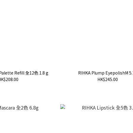
Palette Refill 全12色 1.8 g
RIHKA Plump EyepolishM 5.
HK$208.00
HK$245.00