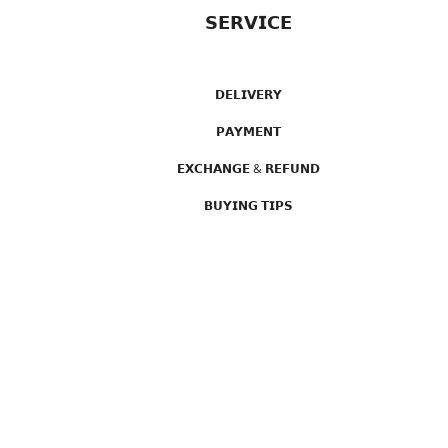
𝗦𝗘𝗥𝗩𝗜𝗖𝗘
𝗗𝗘𝗟𝗜𝗩𝗘𝗥𝗬
𝗣𝗔𝗬𝗠𝗘𝗡𝗧
𝗘𝗫𝗖𝗛𝗔𝗡𝗚𝗘 & 𝗥𝗘𝗙𝗨𝗡𝗗
𝗕𝗨𝗬𝗜𝗡𝗚 𝗧𝗜𝗣𝗦