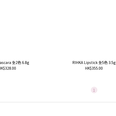
ascara 全2色 6.8g
RIHKA Lipstick 全5色 3.5g
HK$328.00
HK$355.00
1