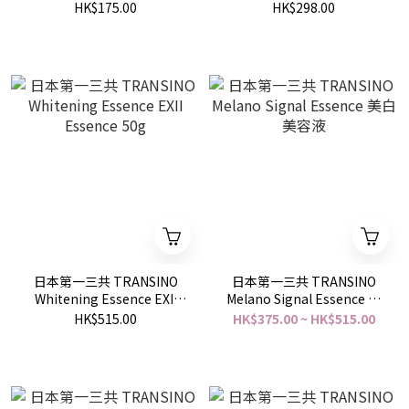
20ml x 4 pcs
HK$175.00
HK$298.00
日本第一三共 TRANSINO
日本第一三共 TRANSINO
Whitening Essence EXII
Melano Signal Essence 美
Essence 50g
白美容液
HK$515.00
HK$375.00 ~ HK$515.00