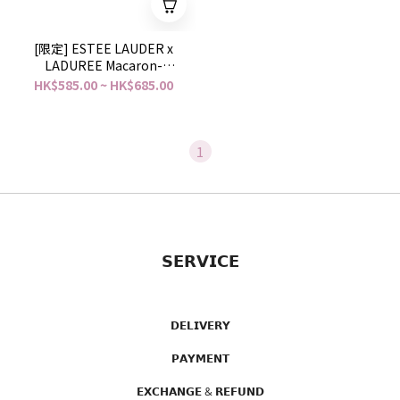
[限定] ESTEE LAUDER x
LADUREE Macaron-
colored Limited Edition
HK$585.00 ~ HK$685.00
Spring 2025
1
𝗦𝗘𝗥𝗩𝗜𝗖𝗘
𝗗𝗘𝗟𝗜𝗩𝗘𝗥𝗬
𝗣𝗔𝗬𝗠𝗘𝗡𝗧
𝗘𝗫𝗖𝗛𝗔𝗡𝗚𝗘 & 𝗥𝗘𝗙𝗨𝗡𝗗