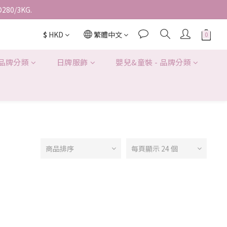
D280/3KG.
$
HKD
繁體中文
 品牌分類
日牌服飾
嬰兒&童裝 - 品牌分類
商品排序
每頁顯示 24 個