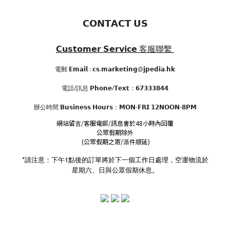
𝗖𝗢𝗡𝗧𝗔𝗖𝗧 𝗨𝗦
𝗖𝘂𝘀𝘁𝗼𝗺𝗲𝗿 𝗦𝗲𝗿𝘃𝗶𝗰𝗲
客服聯繫
電郵 𝗘𝗺𝗮𝗶𝗹 : 𝗰𝘀.𝗺𝗮𝗿𝗸𝗲𝘁𝗶𝗻𝗴@𝗷𝗽𝗲𝗱𝗶𝗮.𝗵𝗸
電話/訊息 𝗣𝗵𝗼𝗻𝗲/𝗧𝗲𝘅𝘁：𝟲𝟳𝟯𝟯𝟯𝟴𝟰𝟰
辦公時間
𝗕𝘂𝘀𝗶𝗻𝗲𝘀𝘀 𝗛𝗼𝘂𝗿𝘀
：𝗠𝗢𝗡-𝗙𝗥𝗜 𝟭𝟮𝗡𝗢𝗢𝗡-𝟴𝗣𝗠
網站留言/客服電郵/訊息會於48小時內回覆
公眾假期除外
(公眾假期之寄/派件順延)
*請注意：下午1點後的訂單將於下一個工作日處理，空運物流於
星期六、日與公眾假期休息。