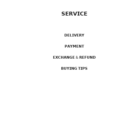
𝗦𝗘𝗥𝗩𝗜𝗖𝗘
𝗗𝗘𝗟𝗜𝗩𝗘𝗥𝗬
𝗣𝗔𝗬𝗠𝗘𝗡𝗧
𝗘𝗫𝗖𝗛𝗔𝗡𝗚𝗘 & 𝗥𝗘𝗙𝗨𝗡𝗗
𝗕𝗨𝗬𝗜𝗡𝗚 𝗧𝗜𝗣𝗦