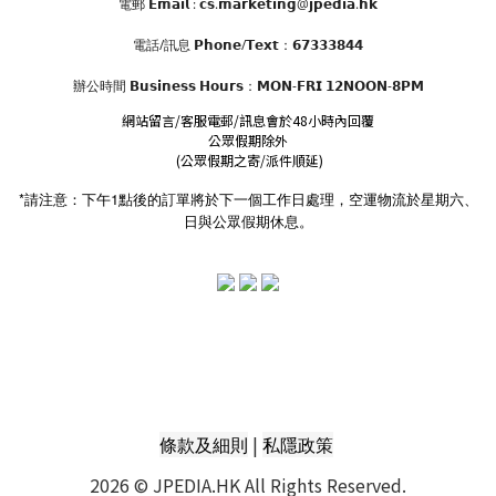
電郵 𝗘𝗺𝗮𝗶𝗹 : 𝗰𝘀.𝗺𝗮𝗿𝗸𝗲𝘁𝗶𝗻𝗴@𝗷𝗽𝗲𝗱𝗶𝗮.𝗵𝗸
電話/訊息 𝗣𝗵𝗼𝗻𝗲/𝗧𝗲𝘅𝘁：𝟲𝟳𝟯𝟯𝟯𝟴𝟰𝟰
辦公時間
𝗕𝘂𝘀𝗶𝗻𝗲𝘀𝘀 𝗛𝗼𝘂𝗿𝘀
：𝗠𝗢𝗡-𝗙𝗥𝗜 𝟭𝟮𝗡𝗢𝗢𝗡-𝟴𝗣𝗠
網站留言/客服電郵/訊息會於48小時內回覆
公眾假期除外
(公眾假期之寄/派件順延)
*請注意：下午1點後的訂單將於下一個工作日處理，空運物流於星期六、
日與公眾假期休息。
|
條款及細則
私隱政策
2026 © JPEDIA.HK All Rights Reserved.