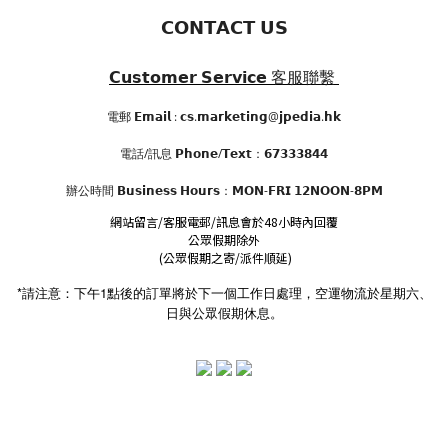
𝗖𝗢𝗡𝗧𝗔𝗖𝗧 𝗨𝗦
𝗖𝘂𝘀𝘁𝗼𝗺𝗲𝗿 𝗦𝗲𝗿𝘃𝗶𝗰𝗲
客服聯繫
電郵 𝗘𝗺𝗮𝗶𝗹 : 𝗰𝘀.𝗺𝗮𝗿𝗸𝗲𝘁𝗶𝗻𝗴@𝗷𝗽𝗲𝗱𝗶𝗮.𝗵𝗸
電話/訊息 𝗣𝗵𝗼𝗻𝗲/𝗧𝗲𝘅𝘁：𝟲𝟳𝟯𝟯𝟯𝟴𝟰𝟰
辦公時間
𝗕𝘂𝘀𝗶𝗻𝗲𝘀𝘀 𝗛𝗼𝘂𝗿𝘀
：𝗠𝗢𝗡-𝗙𝗥𝗜 𝟭𝟮𝗡𝗢𝗢𝗡-𝟴𝗣𝗠
網站留言/客服電郵/訊息會於48小時內回覆
公眾假期除外
(公眾假期之寄/派件順延)
*請注意：下午1點後的訂單將於下一個工作日處理，空運物流於星期六、
日與公眾假期休息。