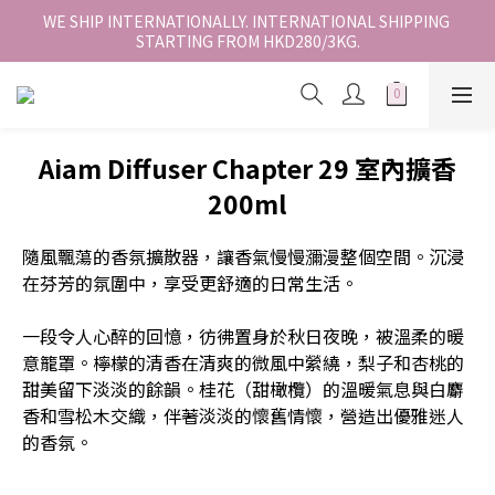
香港地區全店免運。免運費適用於香港順豐站、營業點或智能櫃取
WE SHIP INTERNATIONALLY. INTERNATIONAL SHIPPING 
STARTING FROM HKD280/3KG.
件。
香港地區全店免運。免運費適用於香港順豐站、營業點或智能櫃取
件。
Aiam Diffuser Chapter 29 室內擴香
200ml
隨風飄蕩的香氛擴散器，讓香氣慢慢瀰漫整個空間。沉浸
在芬芳的氛圍中，享受更舒適的日常生活。
一段令人心醉的回憶，彷彿置身於秋日夜晚，被溫柔的暖
意籠罩。檸檬的清香在清爽的微風中縈繞，梨子和杏桃的
甜美留下淡淡的餘韻。桂花（甜橄欖）的溫暖氣息與白麝
香和雪松木交織，伴著淡淡的懷舊情懷，營造出優雅迷人
的香氛。