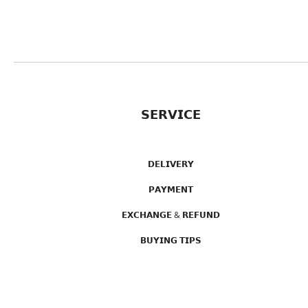
𝗦𝗘𝗥𝗩𝗜𝗖𝗘
𝗗𝗘𝗟𝗜𝗩𝗘𝗥𝗬
𝗣𝗔𝗬𝗠𝗘𝗡𝗧
𝗘𝗫𝗖𝗛𝗔𝗡𝗚𝗘 & 𝗥𝗘𝗙𝗨𝗡𝗗
𝗕𝗨𝗬𝗜𝗡𝗚 𝗧𝗜𝗣𝗦