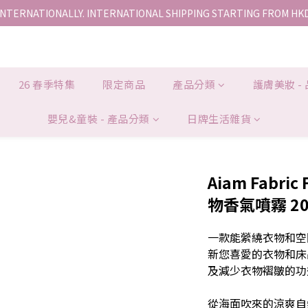
INTERNATIONALLY. INTERNATIONAL SHIPPING STARTING FROM HK
香港地區全店免運。免運費適用於香港順豐站、營業點或智能櫃取件。
香港地區全店免運。免運費適用於香港順豐站、營業點或智能櫃取件。
26 春季特集
限定商品
產品分類
護膚美妝 -
嬰兒&童裝 - 產品分類
日牌生活雜貨
Aiam Fabric 
物香氣噴霧 20
一款能縈繞衣物和空
新您喜愛的衣物和床
及減少衣物褶皺的功
從海面吹來的涼爽自