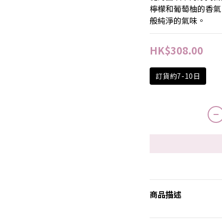
檸檬和葡萄柚的香氣
般純淨的氣味。
HK$308.00
訂貨約7-10日
商品描述