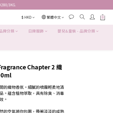
D280/3KG.
$
HKD
繁體中文
 品牌分類
日牌服飾
嬰兒&童裝 - 品牌分類
Fragrance Chapter 2 織
0ml
間的織物香氛。細膩的噴霧輕柔地清
品。蘊含植物萃取，具有除臭、消毒
效。
然的空氣將你包圍，帶著淡淡的成熟