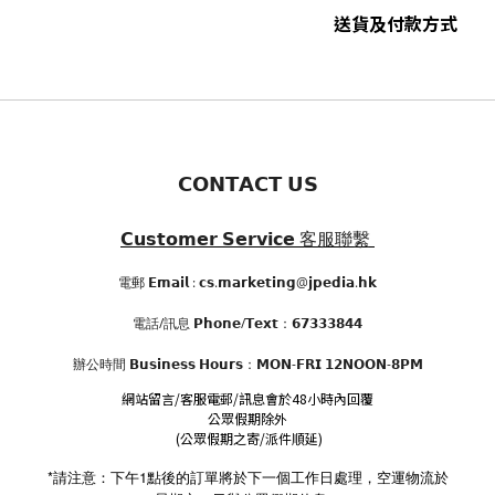
送貨及付款方式
𝗖𝗢𝗡𝗧𝗔𝗖𝗧 𝗨𝗦
𝗖𝘂𝘀𝘁𝗼𝗺𝗲𝗿 𝗦𝗲𝗿𝘃𝗶𝗰𝗲
客服聯繫
電郵 𝗘𝗺𝗮𝗶𝗹 : 𝗰𝘀.𝗺𝗮𝗿𝗸𝗲𝘁𝗶𝗻𝗴@𝗷𝗽𝗲𝗱𝗶𝗮.𝗵𝗸
電話/訊息 𝗣𝗵𝗼𝗻𝗲/𝗧𝗲𝘅𝘁：𝟲𝟳𝟯𝟯𝟯𝟴𝟰𝟰
辦公時間
𝗕𝘂𝘀𝗶𝗻𝗲𝘀𝘀 𝗛𝗼𝘂𝗿𝘀
：𝗠𝗢𝗡-𝗙𝗥𝗜 𝟭𝟮𝗡𝗢𝗢𝗡-𝟴𝗣𝗠
網站留言/客服電郵/訊息會於48小時內回覆
公眾假期除外
(公眾假期之寄/派件順延)
*請注意：下午1點後的訂單將於下一個工作日處理，空運物流於