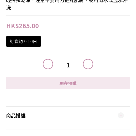
輕擦拭乾淨，注意不要用力搓揉肌膚，或用清水或溫水沖
洗。
HK$265.00
訂貨約7-10日
現在預購
商品描述