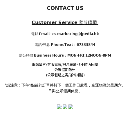
𝗖𝗢𝗡𝗧𝗔𝗖𝗧 𝗨𝗦
𝗖𝘂𝘀𝘁𝗼𝗺𝗲𝗿 𝗦𝗲𝗿𝘃𝗶𝗰𝗲
客服聯繫
電郵 𝗘𝗺𝗮𝗶𝗹 : 𝗰𝘀.𝗺𝗮𝗿𝗸𝗲𝘁𝗶𝗻𝗴@𝗷𝗽𝗲𝗱𝗶𝗮.𝗵𝗸
電話/訊息 𝗣𝗵𝗼𝗻𝗲/𝗧𝗲𝘅𝘁：𝟲𝟳𝟯𝟯𝟯𝟴𝟰𝟰
辦公時間
𝗕𝘂𝘀𝗶𝗻𝗲𝘀𝘀 𝗛𝗼𝘂𝗿𝘀
：𝗠𝗢𝗡-𝗙𝗥𝗜 𝟭𝟮𝗡𝗢𝗢𝗡-𝟴𝗣𝗠
網站留言/客服電郵/訊息會於48小時內回覆
公眾假期除外
(公眾假期之寄/派件順延)
*請注意：下午1點後的訂單將於下一個工作日處理，空運物流於星期六、
日與公眾假期休息。