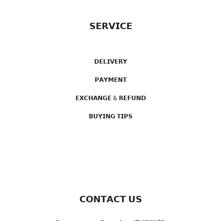
𝗦𝗘𝗥𝗩𝗜𝗖𝗘
𝗗𝗘𝗟𝗜𝗩𝗘𝗥𝗬
𝗣𝗔𝗬𝗠𝗘𝗡𝗧
𝗘𝗫𝗖𝗛𝗔𝗡𝗚𝗘 & 𝗥𝗘𝗙𝗨𝗡𝗗
𝗕𝗨𝗬𝗜𝗡𝗚 𝗧𝗜𝗣𝗦
𝗖𝗢𝗡𝗧𝗔𝗖𝗧 𝗨𝗦