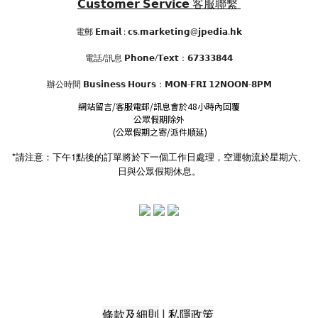
𝗖𝘂𝘀𝘁𝗼𝗺𝗲𝗿 𝗦𝗲𝗿𝘃𝗶𝗰𝗲
客服聯繫
電郵 𝗘𝗺𝗮𝗶𝗹 : 𝗰𝘀.𝗺𝗮𝗿𝗸𝗲𝘁𝗶𝗻𝗴@𝗷𝗽𝗲𝗱𝗶𝗮.𝗵𝗸
電話/訊息 𝗣𝗵𝗼𝗻𝗲/𝗧𝗲𝘅𝘁：𝟲𝟳𝟯𝟯𝟯𝟴𝟰𝟰
辦公時間
𝗕𝘂𝘀𝗶𝗻𝗲𝘀𝘀 𝗛𝗼𝘂𝗿𝘀
：𝗠𝗢𝗡-𝗙𝗥𝗜 𝟭𝟮𝗡𝗢𝗢𝗡-𝟴𝗣𝗠
網站留言/客服電郵/訊息會於48小時內回覆
公眾假期除外
(公眾假期之寄/派件順延)
*請注意：下午1點後的訂單將於下一個工作日處理，空運物流於星期六、
日與公眾假期休息。
|
條款及細則
私隱政策