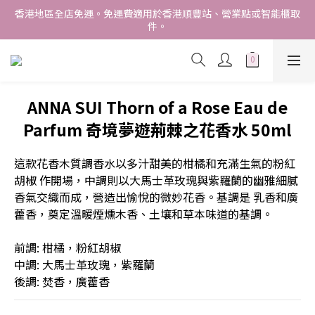
香港地區全店免運。免運費適用於香港順豐站、營業點或智能櫃取
香港地區全店免運。免運費適用於香港順豐站、營業點或智能櫃取
件。
件。
Free delivery within Hong Kong SAR. Applicable to Hong 
Kong S.F store,business station or SF locker pick up. 
WE SHIP INTERNATIONALLY. INTERNATIONAL SHIPPING 
ANNA SUI Thorn of a Rose Eau de
STARTING FROM HKD280/3KG.
Parfum 奇境夢遊荊棘之花香水 50ml
香港地區全店免運。免運費適用於香港順豐站、營業點或智能櫃取
件。
這款花香木質調香水以多汁甜美的柑橘和充滿生氣的粉紅
胡椒 作開場，中調則以大馬士革玫瑰與紫羅蘭的幽雅細膩
香氣交織而成，營造出愉悅的微妙花香。基調是 乳香和廣
藿香，奠定溫暖煙燻木香、土壤和草本味道的基調。
前調: 柑橘，粉紅胡椒
中調: 大馬士革玫瑰，紫羅蘭
後調: 焚香，廣藿香