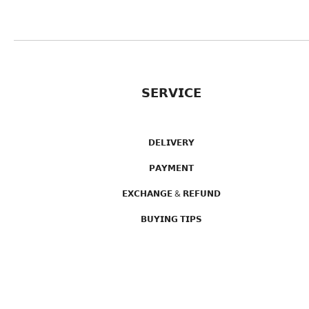
𝗦𝗘𝗥𝗩𝗜𝗖𝗘
𝗗𝗘𝗟𝗜𝗩𝗘𝗥𝗬
𝗣𝗔𝗬𝗠𝗘𝗡𝗧
𝗘𝗫𝗖𝗛𝗔𝗡𝗚𝗘 & 𝗥𝗘𝗙𝗨𝗡𝗗
𝗕𝗨𝗬𝗜𝗡𝗚 𝗧𝗜𝗣𝗦