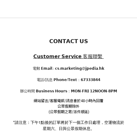
𝗖𝗢𝗡𝗧𝗔𝗖𝗧 𝗨𝗦
𝗖𝘂𝘀𝘁𝗼𝗺𝗲𝗿 𝗦𝗲𝗿𝘃𝗶𝗰𝗲
客服聯繫
電郵 𝗘𝗺𝗮𝗶𝗹 : 𝗰𝘀.𝗺𝗮𝗿𝗸𝗲𝘁𝗶𝗻𝗴@𝗷𝗽𝗲𝗱𝗶𝗮.𝗵𝗸
電話/訊息 𝗣𝗵𝗼𝗻𝗲/𝗧𝗲𝘅𝘁：𝟲𝟳𝟯𝟯𝟯𝟴𝟰𝟰
辦公時間
𝗕𝘂𝘀𝗶𝗻𝗲𝘀𝘀 𝗛𝗼𝘂𝗿𝘀
：𝗠𝗢𝗡-𝗙𝗥𝗜 𝟭𝟮𝗡𝗢𝗢𝗡-𝟴𝗣𝗠
網站留言/客服電郵/訊息會於48小時內回覆
公眾假期除外
(公眾假期之寄/派件順延)
*請注意：下午1點後的訂單將於下一個工作日處理，空運物流於
星期六、日與公眾假期休息。