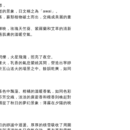
際，
的景象，日文稱之為「awai」。
落，蕨類植物破土而出，交織成美麗的畫
輝映，玫瑰天竺葵、紫羅蘭和艾草的清新
過肌膚的溫暖空氣。
閃爍，火星飛濺，照亮了夜空。
篝火，乳香的氣息縈繞其間，營造出寧靜
於五山送火的場景之中。餘韻乾爽，如同
暮色中飄蕩。柑橘的溫暖香氣，如同色彩
芬芳交織，淡淡的廣藿香和檀香則喚起對
捕捉了秋日的夢幻景象：薄霧在夕陽的映
。
日的靜謐中迴盪。厚厚的積雪吸收了周圍