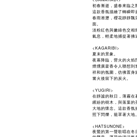
初春漸逝，盛春來臨之
這款香氛描繪了轉瞬即逝
春雨淅瀝，櫻花靜靜飄
面。
淡粉紅色與嫩綠色交相
氣息，輕柔地捕捉著拂
<KAGARIBI>
夏末的景象。
夜幕降臨，營火的火焰
煙燻廣藿香令人聯想到
祥和的氛圍，彷彿置身
篝火後留下的炭火。
<YUGIRI>
在靜謐的秋日，薄霧在
繽紛的樹木，與落葉的
大地的懷念。這款香氛
照下閃爍，籠罩著大地
<HATSUNONE>
夜鶯的第一聲歌唱在冬