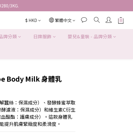
D280/3KG.
$
HKD
繁體中文
 品牌分類
日牌服飾
嬰兒&童裝 - 品牌分類
pe Body Milk 身體乳
解蠶絲：保濕成分）、發酵蜂蜜萃取
發酵濾液：保濕成分）和維生素C衍生
抗壞血酸酯：護膚成分）。這款身體乳
能提升肌膚緊緻度和柔滑度。