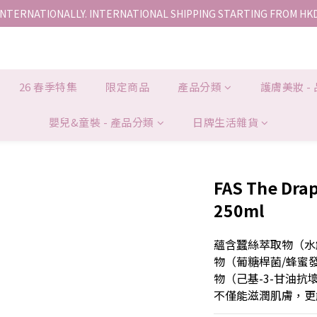
INTERNATIONALLY. INTERNATIONAL SHIPPING STARTING FROM HK
香港地區全店免運。免運費適用於香港順豐站、營業點或智能櫃取件。
香港地區全店免運。免運費適用於香港順豐站、營業點或智能櫃取件。
26 春季特集
限定商品
產品分類
護膚美妝 -
嬰兒&童裝 - 產品分類
日牌生活雜貨
FAS The Dra
250ml
蘊含蠶絲萃取物（水
物（葡糖桿菌/蜂蜜
物（己基-3-甘油
不僅能滋潤肌膚，更