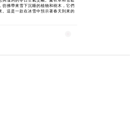
息與凜冽的冬日空氣交融。薰衣草和雪鬆
，彷彿帶來雪下沉睡的植物和樹木，它們
來。這是一款在冰雪中預示著春天到來的