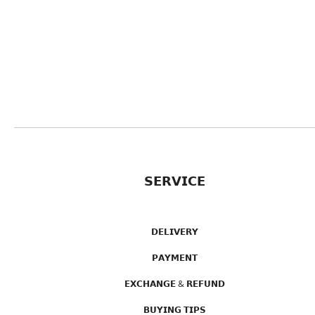
𝗦𝗘𝗥𝗩𝗜𝗖𝗘
𝗗𝗘𝗟𝗜𝗩𝗘𝗥𝗬
𝗣𝗔𝗬𝗠𝗘𝗡𝗧
𝗘𝗫𝗖𝗛𝗔𝗡𝗚𝗘 & 𝗥𝗘𝗙𝗨𝗡𝗗
𝗕𝗨𝗬𝗜𝗡𝗚 𝗧𝗜𝗣𝗦