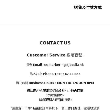
送貨及付款方式
𝗖𝗢𝗡𝗧𝗔𝗖𝗧 𝗨𝗦
𝗖𝘂𝘀𝘁𝗼𝗺𝗲𝗿 𝗦𝗲𝗿𝘃𝗶𝗰𝗲
客服聯繫
電郵 𝗘𝗺𝗮𝗶𝗹 : 𝗰𝘀.𝗺𝗮𝗿𝗸𝗲𝘁𝗶𝗻𝗴@𝗷𝗽𝗲𝗱𝗶𝗮.𝗵𝗸
電話/訊息 𝗣𝗵𝗼𝗻𝗲/𝗧𝗲𝘅𝘁：𝟲𝟳𝟯𝟯𝟯𝟴𝟰𝟰
辦公時間
𝗕𝘂𝘀𝗶𝗻𝗲𝘀𝘀 𝗛𝗼𝘂𝗿𝘀
：𝗠𝗢𝗡-𝗙𝗥𝗜 𝟭𝟮𝗡𝗢𝗢𝗡-𝟴𝗣𝗠
網站留言/客服電郵/訊息會於48小時內回覆
公眾假期除外
(公眾假期之寄/派件順延)
*請注意：下午1點後的訂單將於下一個工作日處理，空運物流於