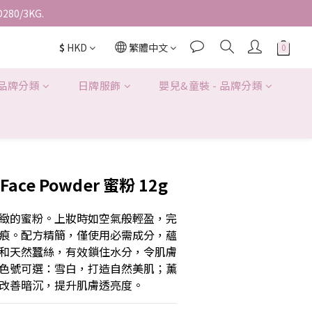
D280/3KG.
$
HKD
繁體中文
 品牌分類
日牌服飾
嬰兒&童裝 - 品牌分類
 Face Powder 蜜粉 12g
緻的蜜粉。上妝時如空氣般輕盈，完
痕。配方精簡，僅使用必需成分，蘊
和天然蠶絲，有效鎖住水分，令肌膚
色號可選：雪白，打造自然美肌；薰
改善暗沉，提升肌膚透亮度。