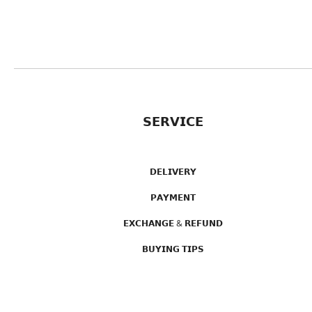
𝗦𝗘𝗥𝗩𝗜𝗖𝗘
𝗗𝗘𝗟𝗜𝗩𝗘𝗥𝗬
𝗣𝗔𝗬𝗠𝗘𝗡𝗧
𝗘𝗫𝗖𝗛𝗔𝗡𝗚𝗘 & 𝗥𝗘𝗙𝗨𝗡𝗗
𝗕𝗨𝗬𝗜𝗡𝗚 𝗧𝗜𝗣𝗦