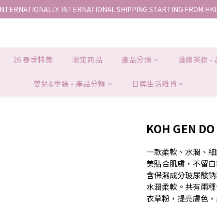
INTERNATIONALLY. INTERNATIONAL SHIPPING STARTING FROM HK
香港地區全店免運。免運費適用於香港順豐站、營業點或智能櫃取件。
香港地區全店免運。免運費適用於香港順豐站、營業點或智能櫃取件。
26 春季特集
限定商品
產品分類
護膚美妝 -
嬰兒&童裝 - 產品分類
日牌生活雜貨
KOH GEN DO
一款柔軟、水潤、細
美貼合肌膚，不留白
含保濕成分玻尿酸鈉
水潤柔軟。共有兩種
衣草粉，提亮膚色，