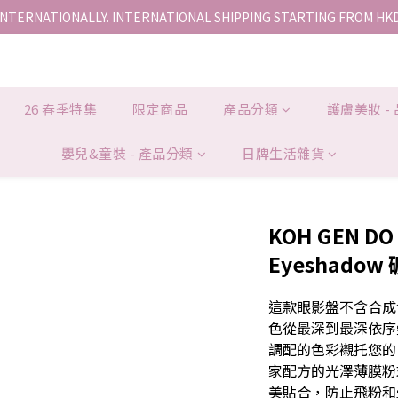
INTERNATIONALLY. INTERNATIONAL SHIPPING STARTING FROM HK
香港地區全店免運。免運費適用於香港順豐站、營業點或智能櫃取件。
香港地區全店免運。免運費適用於香港順豐站、營業點或智能櫃取件。
26 春季特集
限定商品
產品分類
護膚美妝 -
嬰兒&童裝 - 產品分類
日牌生活雜貨
KOH GEN DO 
Eyeshadow
這款眼影盤不含合成
色從最深到最深依序
調配的色彩襯托您的
家配方的光澤薄膜粉
美貼合，防止飛粉和