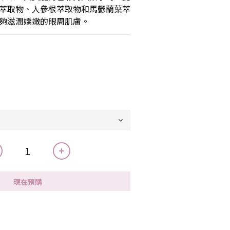
萃取物、人參根萃取物和馬鬱蘭葉萃
夠滋潤嬌嫩的眼周肌膚。
現在預購