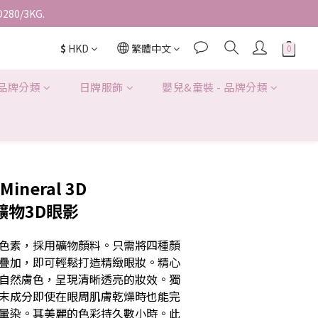
D280/3KG.
$
HKD
繁體中文
 品牌分類
日牌服飾
嬰兒&童裝 - 品牌分類
Mineral 3D
 礦物3D眼影
色素，採用礦物顏料。只需將四種顏
疊加，即可輕鬆打造精緻眼妝。精心
自然膚色，呈現清晰透亮的妝效。獨
末成分即使在眼周肌膚乾燥時也能完
暈染。其美麗的色彩持久數小時。此