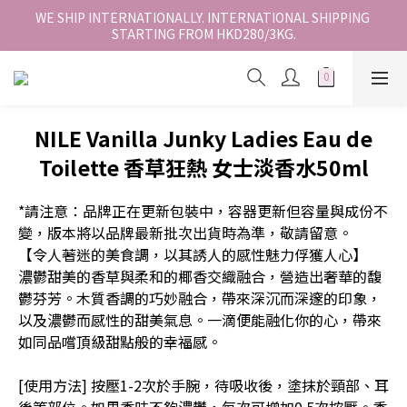
香港地區全店免運。免運費適用於香港順豐站、營業點或智能櫃取
WE SHIP INTERNATIONALLY. INTERNATIONAL SHIPPING 
STARTING FROM HKD280/3KG.
件。
香港地區全店免運。免運費適用於香港順豐站、營業點或智能櫃取
件。
NILE Vanilla Junky Ladies Eau de
Toilette 香草狂熱 女士淡香水50ml
*請注意：品牌正在更新包裝中，容器更新但容量與成份不
變，版本將以品牌最新批次出貨時為準，敬請留意。
【令人著迷的美食調，以其誘人的感性魅力俘獲人心】
濃鬱甜美的香草與柔和的椰香交織融合，營造出奢華的馥
鬱芬芳。木質香調的巧妙融合，帶來深沉而深邃的印象，
以及濃鬱而感性的甜美氣息。一滴便能融化你的心，帶來
如同品嚐頂級甜點般的幸福感。
[使用方法] 按壓1-2次於手腕，待吸收後，塗抹於頸部、耳