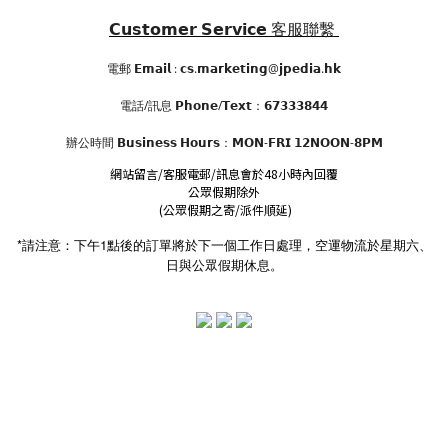
𝗖𝘂𝘀𝘁𝗼𝗺𝗲𝗿 𝗦𝗲𝗿𝘃𝗶𝗰𝗲
客服聯繫
電郵 𝗘𝗺𝗮𝗶𝗹 : 𝗰𝘀.𝗺𝗮𝗿𝗸𝗲𝘁𝗶𝗻𝗴@𝗷𝗽𝗲𝗱𝗶𝗮.𝗵𝗸
電話/訊息 𝗣𝗵𝗼𝗻𝗲/𝗧𝗲𝘅𝘁：𝟲𝟳𝟯𝟯𝟯𝟴𝟰𝟰
辦公時間
𝗕𝘂𝘀𝗶𝗻𝗲𝘀𝘀 𝗛𝗼𝘂𝗿𝘀
：𝗠𝗢𝗡-𝗙𝗥𝗜 𝟭𝟮𝗡𝗢𝗢𝗡-𝟴𝗣𝗠
網站留言/客服電郵/訊息會於48小時內回覆
公眾假期除外
(公眾假期之寄/派件順延)
*請注意：下午1點後的訂單將於下一個工作日處理，空運物流於星期六、
日與公眾假期休息。