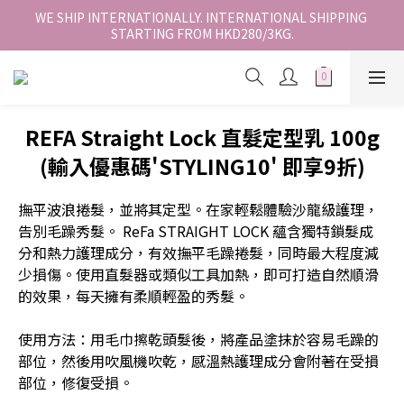
香港地區全店免運。免運費適用於香港順豐站、營業點或智能櫃取
WE SHIP INTERNATIONALLY. INTERNATIONAL SHIPPING 
STARTING FROM HKD280/3KG.
件。
香港地區全店免運。免運費適用於香港順豐站、營業點或智能櫃取
件。
REFA Straight Lock 直髮定型乳 100g
(輸入優惠碼'STYLING10' 即享9折)
撫平波浪捲髮，並將其定型。在家輕鬆體驗沙龍級護理，
告別毛躁秀髮。 ReFa STRAIGHT LOCK 蘊含獨特鎖髮成
分和熱力護理成分，有效撫平毛躁捲髮，同時最大程度減
少損傷。使用直髮器或類似工具加熱，即可打造自然順滑
的效果，每天擁有柔順輕盈的秀髮。
使用方法：用毛巾擦乾頭髮後，將產品塗抹於容易毛躁的
部位，然後用吹風機吹乾，感溫熱護理成分會附著在受損
部位，修復受損。