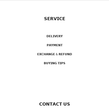
𝗦𝗘𝗥𝗩𝗜𝗖𝗘
𝗗𝗘𝗟𝗜𝗩𝗘𝗥𝗬
𝗣𝗔𝗬𝗠𝗘𝗡𝗧
𝗘𝗫𝗖𝗛𝗔𝗡𝗚𝗘 & 𝗥𝗘𝗙𝗨𝗡𝗗
𝗕𝗨𝗬𝗜𝗡𝗚 𝗧𝗜𝗣𝗦
𝗖𝗢𝗡𝗧𝗔𝗖𝗧 𝗨𝗦