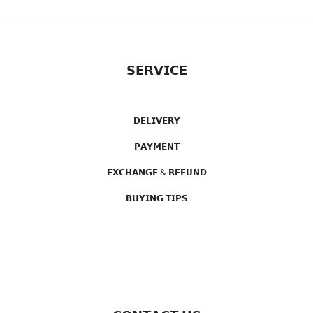
𝗦𝗘𝗥𝗩𝗜𝗖𝗘
𝗗𝗘𝗟𝗜𝗩𝗘𝗥𝗬
𝗣𝗔𝗬𝗠𝗘𝗡𝗧
𝗘𝗫𝗖𝗛𝗔𝗡𝗚𝗘 & 𝗥𝗘𝗙𝗨𝗡𝗗
𝗕𝗨𝗬𝗜𝗡𝗚 𝗧𝗜𝗣𝗦