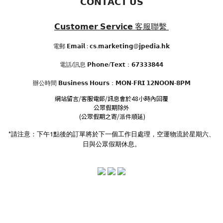
𝗖𝗢𝗡𝗧𝗔𝗖𝗧 𝗨𝗦
𝗖𝘂𝘀𝘁𝗼𝗺𝗲𝗿 𝗦𝗲𝗿𝘃𝗶𝗰𝗲
客服聯繫
電郵 𝗘𝗺𝗮𝗶𝗹 : 𝗰𝘀.𝗺𝗮𝗿𝗸𝗲𝘁𝗶𝗻𝗴@𝗷𝗽𝗲𝗱𝗶𝗮.𝗵𝗸
電話/訊息 𝗣𝗵𝗼𝗻𝗲/𝗧𝗲𝘅𝘁：𝟲𝟳𝟯𝟯𝟯𝟴𝟰𝟰
辦公時間
𝗕𝘂𝘀𝗶𝗻𝗲𝘀𝘀 𝗛𝗼𝘂𝗿𝘀
：𝗠𝗢𝗡-𝗙𝗥𝗜 𝟭𝟮𝗡𝗢𝗢𝗡-𝟴𝗣𝗠
網站留言/客服電郵/訊息會於48小時內回覆
公眾假期除外
(公眾假期之寄/派件順延)
*請注意：下午1點後的訂單將於下一個工作日處理，空運物流於星期六、
日與公眾假期休息。