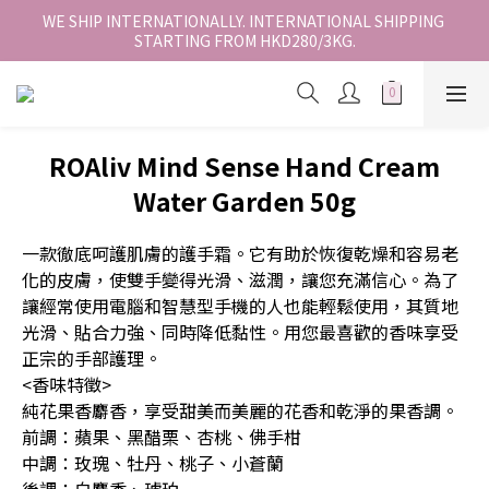
香港地區全店免運。免運費適用於香港順豐站、營業點或智能櫃取
WE SHIP INTERNATIONALLY. INTERNATIONAL SHIPPING 
STARTING FROM HKD280/3KG.
件。
香港地區全店免運。免運費適用於香港順豐站、營業點或智能櫃取
件。
ROAliv Mind Sense Hand Cream
Water Garden 50g
一款徹底呵護肌膚的護手霜。它有助於恢復乾燥和容易老
化的皮膚，使雙手變得光滑、滋潤，讓您充滿信心。為了
讓經常使用電腦和智慧型手機的人也能輕鬆使用，其質地
光滑、貼合力強、同時降低黏性。用您最喜歡的香味享受
正宗的手部護理。
<香味特徵>
純花果香麝香，享受甜美而美麗的花香和乾淨的果香調。
前調：蘋果、黑醋栗、杏桃、佛手柑
中調：玫瑰、牡丹、桃子、小蒼蘭