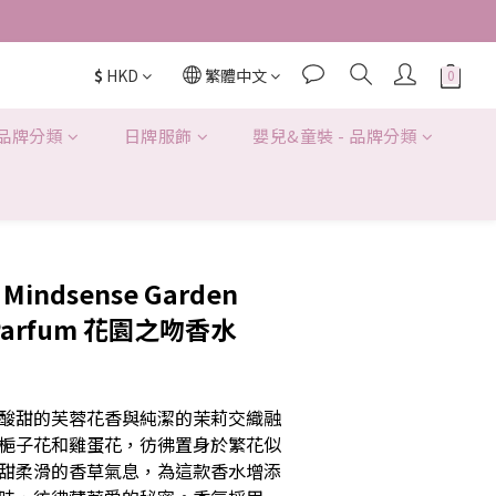
or SF locker pick up. 
$
HKD
繁體中文
D280/3KG.
 品牌分類
日牌服飾
嬰兒&童裝 - 品牌分類
 Mindsense Garden
e Parfum 花園之吻香水
酸甜的芙蓉花香與純潔的茉莉交織融
梔子花和雞蛋花，彷彿置身於繁花似
甜柔滑的香草氣息，為這款香水增添