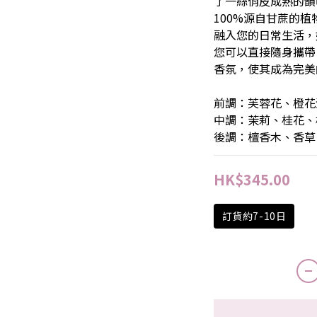
了一絲俏皮成熟的韻
100%源自甘蔗的
融入您的日常生活，
您可以直接隨身攜帶
香氛，使其成為完美
前調：芙蓉花、橙花
中調：茉莉、桂花、
後調：檀香木、香草
HK$345.00
訂貨約7-10日