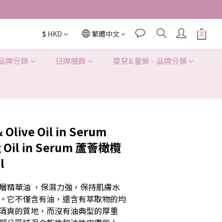
or SF locker pick up. 
$
HKD
繁體中文
D280/3KG.
 品牌分類
日牌服飾
嬰兒&童裝 - 品牌分類
 Olive Oil in Serum
g Oil in Serum 蘆薈橄欖
l
層精華油 ，保濕力強，保持肌膚水
。它不僅含有油，還含有萃取物的均
清爽的質地，而沒有油典型的厚重