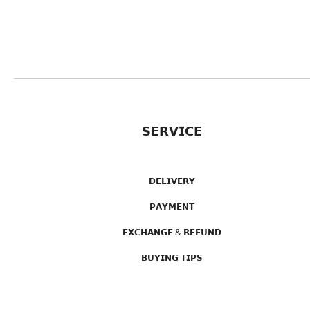
𝗦𝗘𝗥𝗩𝗜𝗖𝗘
𝗗𝗘𝗟𝗜𝗩𝗘𝗥𝗬
𝗣𝗔𝗬𝗠𝗘𝗡𝗧
𝗘𝗫𝗖𝗛𝗔𝗡𝗚𝗘 & 𝗥𝗘𝗙𝗨𝗡𝗗
𝗕𝗨𝗬𝗜𝗡𝗚 𝗧𝗜𝗣𝗦