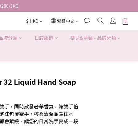
D280/3KG.
$
HKD
繁體中文
 品牌分類
日牌服飾
嬰兒&童裝 - 品牌分類
r 32 Liquid Hand Soap
雙手，同時散發奢華香氛，讓雙手倍
泡沫包覆雙手，輕柔清潔並鎖住水
都會縈繞，讓您的日常洗手變成一段