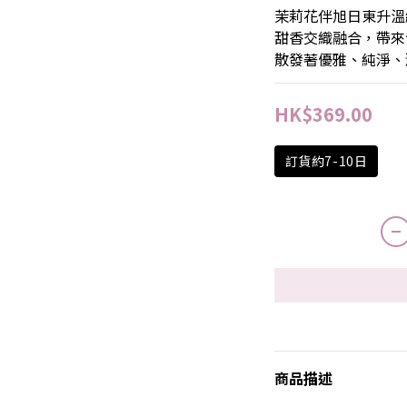
茉莉花伴旭日東升溫
甜香交織融合，帶來
散發著優雅、純淨、
HK$369.00
訂貨約7-10日
商品描述