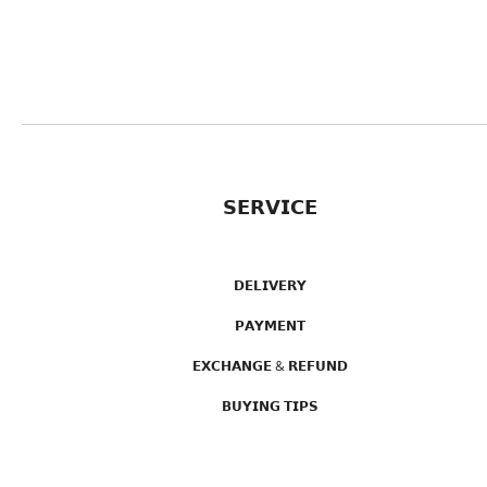
𝗦𝗘𝗥𝗩𝗜𝗖𝗘
𝗗𝗘𝗟𝗜𝗩𝗘𝗥𝗬
𝗣𝗔𝗬𝗠𝗘𝗡𝗧
𝗘𝗫𝗖𝗛𝗔𝗡𝗚𝗘 & 𝗥𝗘𝗙𝗨𝗡𝗗
𝗕𝗨𝗬𝗜𝗡𝗚 𝗧𝗜𝗣𝗦