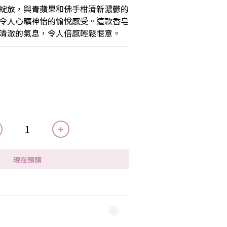
綻放，與青蘋果和佛手柑清新濃鬱的
令人心曠神怡的愉悅感受。這款香皂
清澈的氣息，令人倍感輕鬆愜意。
現在預購