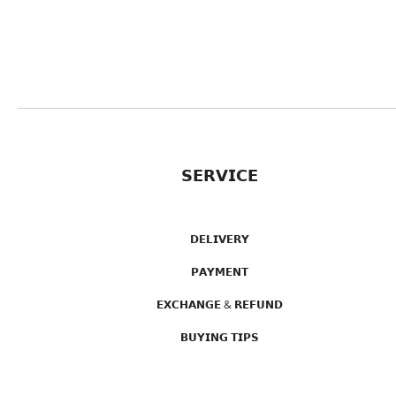
𝗦𝗘𝗥𝗩𝗜𝗖𝗘
𝗗𝗘𝗟𝗜𝗩𝗘𝗥𝗬
𝗣𝗔𝗬𝗠𝗘𝗡𝗧
𝗘𝗫𝗖𝗛𝗔𝗡𝗚𝗘 & 𝗥𝗘𝗙𝗨𝗡𝗗
𝗕𝗨𝗬𝗜𝗡𝗚 𝗧𝗜𝗣𝗦