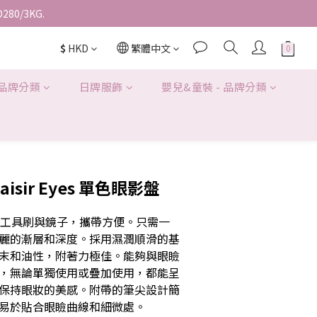
D280/3KG.
$
HKD
繁體中文
 品牌分類
日牌服飾
嬰兒&童裝 - 品牌分類
laisir Eyes 單色眼影盤
備工具刷與鏡子，攜帶方便。只需一
麗的漸層和深度。採用濕潤順滑的基
末和油性，附著力極佳。能夠與眼瞼
，無論單獨使用或疊加使用，都能呈
保持眼妝的美感。附帶的筆尖設計簡
易於貼合眼瞼曲線和細微處。