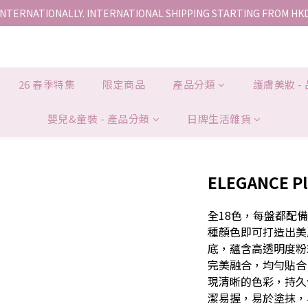
INTERNATIONALLY. INTERNATIONAL SHIPPING STARTING FROM HK
香港地區全店免運。免運費適用於香港順豐站、營業點或智能櫃取件。
香港地區全店免運。免運費適用於香港順豐站、營業點或智能櫃取件。
26 春季特集
限定商品
產品分類
護膚美妝 -
嬰兒&童裝 - 產品分類
日牌生活雜貨
ELEGANCE P
全18色，每盤都配
種顏色即可打造出美
底，蘊含高透明度粉
完美融合，均勻貼合
現清晰的色彩，持久
潔易握，易於塗抹，