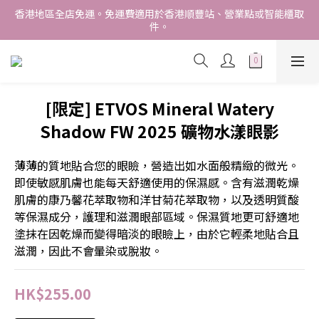
香港地區全店免運。免運費適用於香港順豐站、營業點或智能櫃取
香港地區全店免運。免運費適用於香港順豐站、營業點或智能櫃取
件。
件。
Free delivery within Hong Kong SAR. Applicable to Hong 
Kong S.F store,business station or SF locker pick up. 
WE SHIP INTERNATIONALLY. INTERNATIONAL SHIPPING 
[限定] ETVOS Mineral Watery
STARTING FROM HKD280/3KG.
Shadow FW 2025 礦物水漾眼影
香港地區全店免運。免運費適用於香港順豐站、營業點或智能櫃取
件。
薄薄的質地貼合您的眼瞼，營造出如水面般精緻的微光。
即使敏感肌膚也能每天舒適使用的保濕感。含有滋潤乾燥
肌膚的康乃馨花萃取物和洋甘菊花萃取物，以及透明質酸
等保濕成分，護理和滋潤眼部區域。保濕質地更可舒適地
塗抹在因乾燥而變得暗淡的眼瞼上，由於它輕柔地貼合且
滋潤，因此不會暈染或脫妝。
HK$255.00