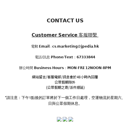
𝗖𝗢𝗡𝗧𝗔𝗖𝗧 𝗨𝗦
𝗖𝘂𝘀𝘁𝗼𝗺𝗲𝗿 𝗦𝗲𝗿𝘃𝗶𝗰𝗲
客服聯繫
電郵 𝗘𝗺𝗮𝗶𝗹 : 𝗰𝘀.𝗺𝗮𝗿𝗸𝗲𝘁𝗶𝗻𝗴@𝗷𝗽𝗲𝗱𝗶𝗮.𝗵𝗸
電話/訊息 𝗣𝗵𝗼𝗻𝗲/𝗧𝗲𝘅𝘁：𝟲𝟳𝟯𝟯𝟯𝟴𝟰𝟰
辦公時間
𝗕𝘂𝘀𝗶𝗻𝗲𝘀𝘀 𝗛𝗼𝘂𝗿𝘀
：𝗠𝗢𝗡-𝗙𝗥𝗜 𝟭𝟮𝗡𝗢𝗢𝗡-𝟴𝗣𝗠
網站留言/客服電郵/訊息會於48小時內回覆
公眾假期除外
(公眾假期之寄/派件順延)
*請注意：下午1點後的訂單將於下一個工作日處理，空運物流於星期六、
日與公眾假期休息。