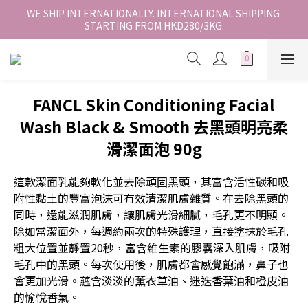
香港地區全店免運。免運費適用於香港順豐站、營業點或智能櫃取
WE SHIP INTERNATIONALLY. INTERNATIONAL SHIPPING 
STARTING FROM HKD280/3KG.
件。
香港地區全店免運。免運費適用於香港順豐站、營業點或智能櫃取
件。
FANCL Skin Conditioning Facial
Wash Black & Smooth 去黑頭明亮柔
滑潔面泡 90g
這款潔面乳能夠軟化並去除頑固黑頭，其富含活性碳和吸
附性黏土的豐富泡沫可有效清潔肌膚雜質。在去除黑頭的
同時，還能滋潤肌膚，讓肌膚光滑細膩，毛孔更不明顯。
除如常潔面外，每週約兩次的特殊護理，直接塗抹於毛孔
粗大位置並靜置20秒，富含維生素的膠囊深入肌膚，吸附
毛孔中的黑頭。每次使用後，肌膚都會感覺飽滿，鼻子也
會更加光滑。蘊含淡淡的薰衣草油、迷迭香葉油和橙皮油
的愉悅香氣。