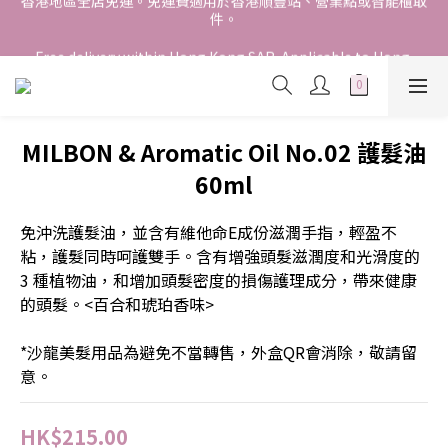
件。
香港地區全店免運。免運費適用於香港順豐站、營業點或智能櫃取
件。
Free delivery within Hong Kong SAR. Applicable to Hong 
Kong S.F store,business station or SF locker pick up. 
WE SHIP INTERNATIONALLY. INTERNATIONAL SHIPPING 
STARTING FROM HKD280/3KG.
MILBON & Aromatic Oil No.02 護髮油
香港地區全店免運。免運費適用於香港順豐站、營業點或智能櫃取
60ml
件。
免沖洗護髮油，並含有維他命E成份滋潤手指，輕盈不
粘，護髮同時呵護雙手。含有增強頭髮滋潤度和光滑度的 
3 種植物油，和增加頭髮密度的損傷護理成分，帶來健康
的頭髮。<百合和琥珀香味>
*沙龍美髮用品為避免不當轉售，外盒QR會消除，敬請留
意。
HK$215.00