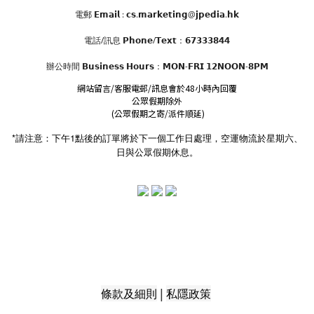
電郵 𝗘𝗺𝗮𝗶𝗹 : 𝗰𝘀.𝗺𝗮𝗿𝗸𝗲𝘁𝗶𝗻𝗴@𝗷𝗽𝗲𝗱𝗶𝗮.𝗵𝗸
電話/訊息 𝗣𝗵𝗼𝗻𝗲/𝗧𝗲𝘅𝘁：𝟲𝟳𝟯𝟯𝟯𝟴𝟰𝟰
辦公時間
𝗕𝘂𝘀𝗶𝗻𝗲𝘀𝘀 𝗛𝗼𝘂𝗿𝘀
：𝗠𝗢𝗡-𝗙𝗥𝗜 𝟭𝟮𝗡𝗢𝗢𝗡-𝟴𝗣𝗠
網站留言/客服電郵/訊息會於48小時內回覆
公眾假期除外
(公眾假期之寄/派件順延)
*請注意：下午1點後的訂單將於下一個工作日處理，空運物流於星期六、
日與公眾假期休息。
|
條款及細則
私隱政策