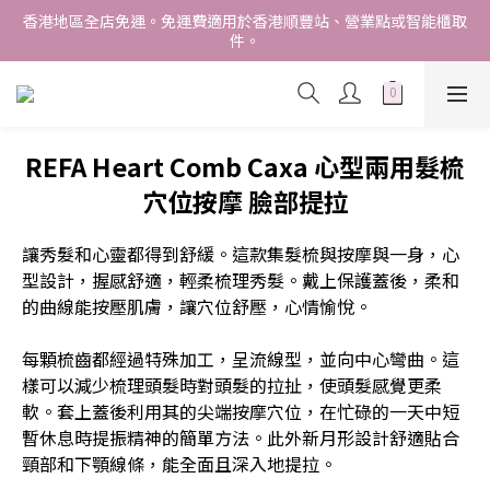
香港地區全店免運。免運費適用於香港順豐站、營業點或智能櫃取
香港地區全店免運。免運費適用於香港順豐站、營業點或智能櫃取
件。
件。
Free delivery within Hong Kong SAR. Applicable to Hong 
Kong S.F store,business station or SF locker pick up. 
WE SHIP INTERNATIONALLY. INTERNATIONAL SHIPPING 
REFA Heart Comb Caxa 心型兩用髮梳
STARTING FROM HKD280/3KG.
穴位按摩 臉部提拉
香港地區全店免運。免運費適用於香港順豐站、營業點或智能櫃取
件。
讓秀髮和心靈都得到舒緩。這款集髮梳與按摩與一身，心
型設計，握感舒適，輕柔梳理秀髮。戴上保護蓋後，柔和
的曲線能按壓肌膚，讓穴位舒壓，心情愉悅。
每顆梳齒都經過特殊加工，呈流線型，並向中心彎曲。這
樣可以減少梳理頭髮時對頭髮的拉扯，使頭髮感覺更柔
軟。套上蓋後利用其的尖端按摩穴位，在忙碌的一天中短
暫休息時提振精神的簡單方法。此外新月形設計舒適貼合
頸部和下顎線條，能全面且深入地提拉。