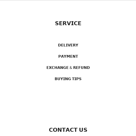
𝗦𝗘𝗥𝗩𝗜𝗖𝗘
𝗗𝗘𝗟𝗜𝗩𝗘𝗥𝗬
𝗣𝗔𝗬𝗠𝗘𝗡𝗧
𝗘𝗫𝗖𝗛𝗔𝗡𝗚𝗘 & 𝗥𝗘𝗙𝗨𝗡𝗗
𝗕𝗨𝗬𝗜𝗡𝗚 𝗧𝗜𝗣𝗦
𝗖𝗢𝗡𝗧𝗔𝗖𝗧 𝗨𝗦