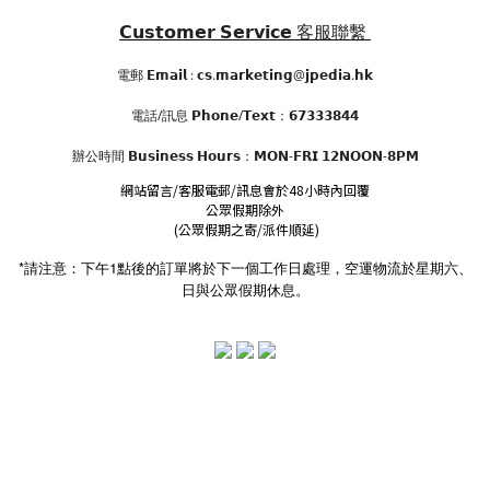
𝗖𝘂𝘀𝘁𝗼𝗺𝗲𝗿 𝗦𝗲𝗿𝘃𝗶𝗰𝗲
客服聯繫
電郵 𝗘𝗺𝗮𝗶𝗹 : 𝗰𝘀.𝗺𝗮𝗿𝗸𝗲𝘁𝗶𝗻𝗴@𝗷𝗽𝗲𝗱𝗶𝗮.𝗵𝗸
電話/訊息 𝗣𝗵𝗼𝗻𝗲/𝗧𝗲𝘅𝘁：𝟲𝟳𝟯𝟯𝟯𝟴𝟰𝟰
辦公時間
𝗕𝘂𝘀𝗶𝗻𝗲𝘀𝘀 𝗛𝗼𝘂𝗿𝘀
：𝗠𝗢𝗡-𝗙𝗥𝗜 𝟭𝟮𝗡𝗢𝗢𝗡-𝟴𝗣𝗠
網站留言/客服電郵/訊息會於48小時內回覆
公眾假期除外
(公眾假期之寄/派件順延)
*請注意：下午1點後的訂單將於下一個工作日處理，空運物流於星期六、
日與公眾假期休息。