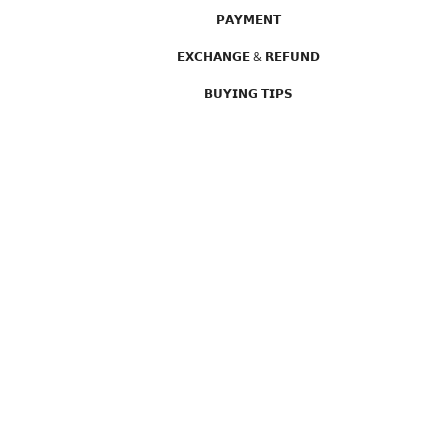
𝗣𝗔𝗬𝗠𝗘𝗡𝗧
𝗘𝗫𝗖𝗛𝗔𝗡𝗚𝗘 & 𝗥𝗘𝗙𝗨𝗡𝗗
𝗕𝗨𝗬𝗜𝗡𝗚 𝗧𝗜𝗣𝗦