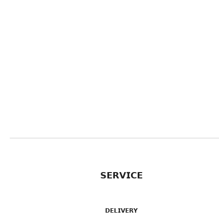
𝗦𝗘𝗥𝗩𝗜𝗖𝗘
𝗗𝗘𝗟𝗜𝗩𝗘𝗥𝗬