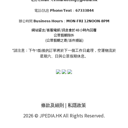
電話/訊息 𝗣𝗵𝗼𝗻𝗲/𝗧𝗲𝘅𝘁：𝟲𝟳𝟯𝟯𝟯𝟴𝟰𝟰
辦公時間
𝗕𝘂𝘀𝗶𝗻𝗲𝘀𝘀 𝗛𝗼𝘂𝗿𝘀
：𝗠𝗢𝗡-𝗙𝗥𝗜 𝟭𝟮𝗡𝗢𝗢𝗡-𝟴𝗣𝗠
網站留言/客服電郵/訊息會於48小時內回覆
公眾假期除外
(公眾假期之寄/派件順延)
*請注意：下午1點後的訂單將於下一個工作日處理，空運物流於
星期六、日與公眾假期休息。
|
條款及細則
私隱政策
2026 © JPEDIA.HK All Rights Reserved.