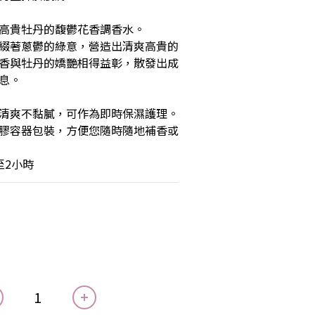
高貴牡丹的馥鬱花香調香水。
綴著蔥鬱的綠意，營造出清爽高貴的
香與牡丹的嬌艷相得益彰，散發出成
息。
清爽不黏膩，可作為即時保濕護理。
膠容器包裝，方便您隨時隨地補香或
至2小時