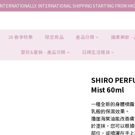
INTERNATIONALLY. INTERNATIONAL SHIPPING STARTING FROM HK
香港地區全店免運。免運費適用於香港順豐站、營業點或智能櫃取件。
香港地區全店免運。免運費適用於香港順豐站、營業點或智能櫃取件。
26 春季特集
限定商品
產品分類
護膚美妝 -
嬰兒&童裝 - 產品分類
日牌生活雜貨
SHIRO PERFU
Mist 60ml
一種全新的身體噴霧
乳般的保濕效果。
瓊崖海棠油能改善膚
於塗抹，您可以根據
部位，或噴灑在手上