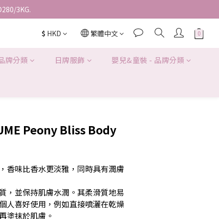
D280/3KG.
$
HKD
繁體中文
 品牌分類
日牌服飾
嬰兒&童裝 - 品牌分類
ME Peony Bliss Body
，香味比香水更淡雅，同時具有潤膚
質，並保持肌膚水潤。其柔滑質地易
個人喜好使用，例如直接噴灑在乾燥
再塗抹於肌膚。