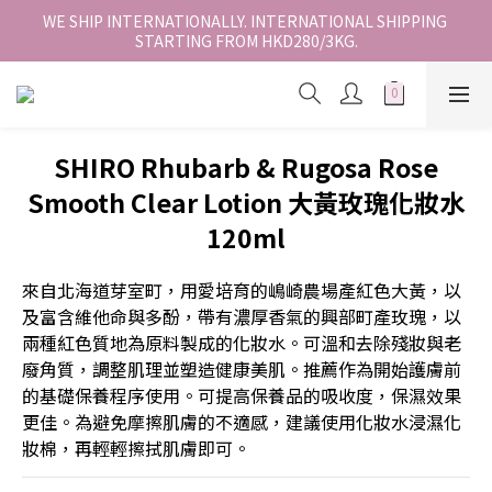
香港地區全店免運。免運費適用於香港順豐站、營業點或智能櫃取
WE SHIP INTERNATIONALLY. INTERNATIONAL SHIPPING 
STARTING FROM HKD280/3KG.
件。
香港地區全店免運。免運費適用於香港順豐站、營業點或智能櫃取
件。
SHIRO Rhubarb & Rugosa Rose
Smooth Clear Lotion 大黃玫瑰化妝水
120ml
來自北海道芽室町，用愛培育的嶋崎農場產紅色大黃，以
及富含維他命與多酚，帶有濃厚香氣的興部町產玫瑰，以
兩種紅色質地為原料製成的化妝水。可溫和去除殘妝與老
廢角質，調整肌理並塑造健康美肌。推薦作為開始護膚前
的基礎保養程序使用。可提高保養品的吸收度，保濕效果
更佳。為避免摩擦肌膚的不適感，建議使用化妝水浸濕化
妝棉，再輕輕擦拭肌膚即可。