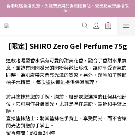
香港地區全店免運。免運費適用於香港順豐站、營業點或智能櫃取
香港地區全店免運。免運費適用於香港順豐站、營業點或智能櫃取
件。
件。
Free delivery within Hong Kong SAR. Applicable to Hong 
Kong S.F store,business station or SF locker pick up. 
WE SHIP INTERNATIONALLY. INTERNATIONAL SHIPPING 
STARTING FROM HKD280/3KG.
[限定] SHIRO Zero Gel Perfume 75g
香港地區全店免運。免運費適用於香港順豐站、營業點或智能櫃取
件。
這款啫喱型香水俱有可愛的甜美花香，融合了香甜水果氣
息，並飾有閃閃發光的閃粉與微細珍珠。讓你享受香氣的
同時，為肌膚帶來閃亮光澤的質感。另外，還添加了蒸餾
柚子水精華 ，每次塗抹都能提供保濕護理。
將其塗抹於您的手腕、胸前、腳部或您選擇的任何其他部
位。它可用作身體高光，尤其是塗在肩膀、鎖骨和手臂上
時。
直接塗抹貼士：將其塗抹在手背上，享受閃光，而不會讓
閃光沾到您的手掌上。
留香時間：約1至2小時