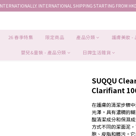
INTERNATIONALLY. INTERNATIONAL SHIPPING STARTING FROM HK
香港地區全店免運。免運費適用於香港順豐站、營業點或智能櫃取件。
香港地區全店免運。免運費適用於香港順豐站、營業點或智能櫃取件。
26 春季特集
限定商品
產品分類
護膚美妝 -
嬰兒&童裝 - 產品分類
日牌生活雜貨
SUQQU Clea
Clarifiant 1
在護膚的清潔步驟中
光澤。具有濃稠的糊
酸清潔成分和保濕成
方式不同的潔面泥，
胞、皮脂和髒污。它