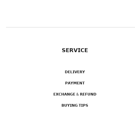
𝗦𝗘𝗥𝗩𝗜𝗖𝗘
𝗗𝗘𝗟𝗜𝗩𝗘𝗥𝗬
𝗣𝗔𝗬𝗠𝗘𝗡𝗧
𝗘𝗫𝗖𝗛𝗔𝗡𝗚𝗘 & 𝗥𝗘𝗙𝗨𝗡𝗗
𝗕𝗨𝗬𝗜𝗡𝗚 𝗧𝗜𝗣𝗦