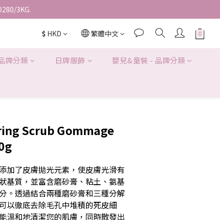
D280/3KG.
$
HKD
繁體中文
 品牌分類
日牌服飾
嬰兒&童裝 - 品牌分類
ring Scrub Gommage
00g
添加了皮膚拋光元素，使皮膚光滑有
狀基質，並富含磨砂膏、粘土、氨基
分。透過結合兩種磨砂膏和三種分解
可以徹底去除毛孔中堆積的死皮細
能溫和地清潔您的肌膚，同時散發出