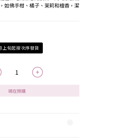
，如佛手柑、橘子、茉莉和檀香，潔
4月上旬起按次序發貨
現在預購