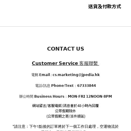
送貨及付款方式
𝗖𝗢𝗡𝗧𝗔𝗖𝗧 𝗨𝗦
𝗖𝘂𝘀𝘁𝗼𝗺𝗲𝗿 𝗦𝗲𝗿𝘃𝗶𝗰𝗲
客服聯繫
電郵 𝗘𝗺𝗮𝗶𝗹 : 𝗰𝘀.𝗺𝗮𝗿𝗸𝗲𝘁𝗶𝗻𝗴@𝗷𝗽𝗲𝗱𝗶𝗮.𝗵𝗸
電話/訊息 𝗣𝗵𝗼𝗻𝗲/𝗧𝗲𝘅𝘁：𝟲𝟳𝟯𝟯𝟯𝟴𝟰𝟰
辦公時間
𝗕𝘂𝘀𝗶𝗻𝗲𝘀𝘀 𝗛𝗼𝘂𝗿𝘀
：𝗠𝗢𝗡-𝗙𝗥𝗜 𝟭𝟮𝗡𝗢𝗢𝗡-𝟴𝗣𝗠
網站留言/客服電郵/訊息會於48小時內回覆
公眾假期除外
(公眾假期之寄/派件順延)
*請注意：下午1點後的訂單將於下一個工作日處理，空運物流於