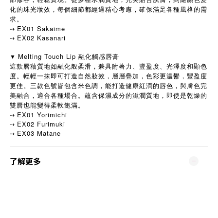
化的珠光妝效，每個細節都經過精心考慮，確保滿足各種風格的需
求。
EX01 Sakaime
⇢
EX02 Kasanari
⇢
Melting Touch Lip 融化觸感唇膏
▼
這款唇釉質地如融化般柔滑，兼具附著力、豐盈度、光澤度和顯色
度。輕輕一抹即可打造自然妝效，層層疊加，色彩更濃鬱，豐盈度
更佳。三款色號皆包含米色調，能打造健康紅潤的唇色，與膚色完
美融合，適合各種場合。蘊含保濕成分的滋潤質地，即使是乾燥的
雙唇也能變得柔軟飽滿。
EX01 Yorimichi
⇢
EX02 Furimuki
⇢
EX03 Matane
⇢
了解更多