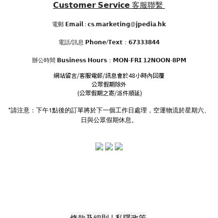
𝗖𝘂𝘀𝘁𝗼𝗺𝗲𝗿 𝗦𝗲𝗿𝘃𝗶𝗰𝗲
客服聯繫
電郵 𝗘𝗺𝗮𝗶𝗹 : 𝗰𝘀.𝗺𝗮𝗿𝗸𝗲𝘁𝗶𝗻𝗴@𝗷𝗽𝗲𝗱𝗶𝗮.𝗵𝗸
電話/訊息 𝗣𝗵𝗼𝗻𝗲/𝗧𝗲𝘅𝘁：𝟲𝟳𝟯𝟯𝟯𝟴𝟰𝟰
辦公時間
𝗕𝘂𝘀𝗶𝗻𝗲𝘀𝘀 𝗛𝗼𝘂𝗿𝘀
：𝗠𝗢𝗡-𝗙𝗥𝗜 𝟭𝟮𝗡𝗢𝗢𝗡-𝟴𝗣𝗠
網站留言/客服電郵/訊息會於48小時內回覆
公眾假期除外
(公眾假期之寄/派件順延)
*請注意：下午1點後的訂單將於下一個工作日處理，空運物流於星期六、
日與公眾假期休息。
|
條款及細則
私隱政策