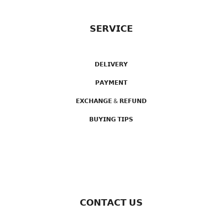
𝗦𝗘𝗥𝗩𝗜𝗖𝗘
𝗗𝗘𝗟𝗜𝗩𝗘𝗥𝗬
𝗣𝗔𝗬𝗠𝗘𝗡𝗧
𝗘𝗫𝗖𝗛𝗔𝗡𝗚𝗘 & 𝗥𝗘𝗙𝗨𝗡𝗗
𝗕𝗨𝗬𝗜𝗡𝗚 𝗧𝗜𝗣𝗦
𝗖𝗢𝗡𝗧𝗔𝗖𝗧 𝗨𝗦