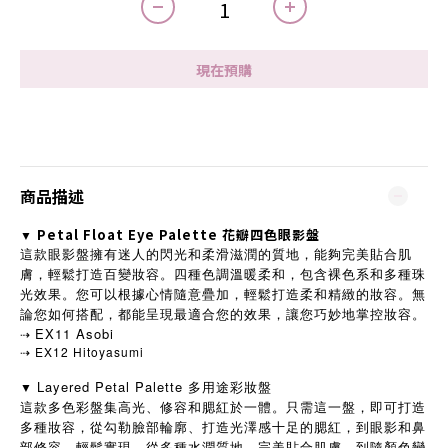
現在預購
商品描述
Petal Float Eye Palette 花瓣四色眼影盤
▼
這款眼影盤擁有迷人的閃光和柔滑滋潤的質地，能夠完美貼合肌
膚，輕鬆打造百變妝容。四種色調溫暖柔和，包含裸色系和多種珠
光效果。您可以根據心情隨意疊加，輕鬆打造柔和精緻的妝容。無
論您如何搭配，都能呈現最適合您的效果，讓您巧妙地掌控妝容。
EX11 Asobi
⇢
⇢ EX12 Hitoyasumi
Layered Petal Palette 多用途彩妝盤
▼
這款多色彩盤集高光、修容和腮紅於一體。只需這一盤，即可打造
多種妝容，從勾勒臉部輪廓、打造光澤感十足的腮紅，到眼影和鼻
部修容，輕鬆實現。從多種水潤質地，完美貼合肌膚，到隨顏色變