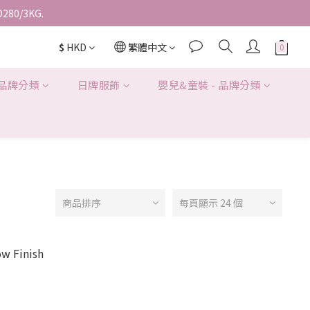
D280/3KG.
$
HKD
繁體中文
 品牌分類
日牌服飾
嬰兒&童裝 - 品牌分類
商品排序
每頁顯示 24 個