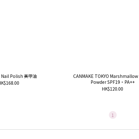
Nail Polish 美甲油
CANMAKE TOKYO Marshmallow 
Powder SPF19・PA++
HK$168.00
HK$120.00
1