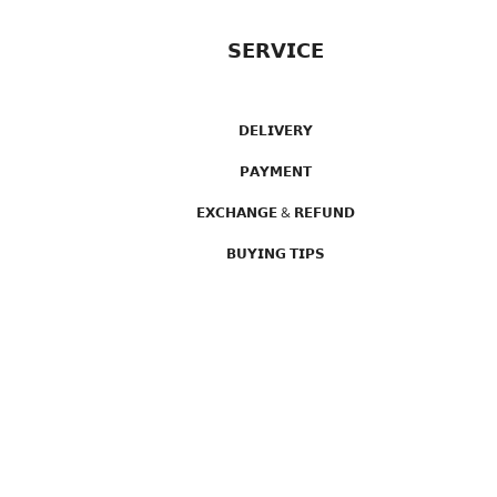
𝗦𝗘𝗥𝗩𝗜𝗖𝗘
𝗗𝗘𝗟𝗜𝗩𝗘𝗥𝗬
𝗣𝗔𝗬𝗠𝗘𝗡𝗧
𝗘𝗫𝗖𝗛𝗔𝗡𝗚𝗘 & 𝗥𝗘𝗙𝗨𝗡𝗗
𝗕𝗨𝗬𝗜𝗡𝗚 𝗧𝗜𝗣𝗦