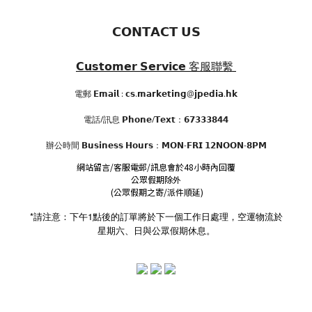
𝗖𝗢𝗡𝗧𝗔𝗖𝗧 𝗨𝗦
𝗖𝘂𝘀𝘁𝗼𝗺𝗲𝗿 𝗦𝗲𝗿𝘃𝗶𝗰𝗲
客服聯繫
電郵 𝗘𝗺𝗮𝗶𝗹 : 𝗰𝘀.𝗺𝗮𝗿𝗸𝗲𝘁𝗶𝗻𝗴@𝗷𝗽𝗲𝗱𝗶𝗮.𝗵𝗸
電話/訊息 𝗣𝗵𝗼𝗻𝗲/𝗧𝗲𝘅𝘁：𝟲𝟳𝟯𝟯𝟯𝟴𝟰𝟰
辦公時間
𝗕𝘂𝘀𝗶𝗻𝗲𝘀𝘀 𝗛𝗼𝘂𝗿𝘀
：𝗠𝗢𝗡-𝗙𝗥𝗜 𝟭𝟮𝗡𝗢𝗢𝗡-𝟴𝗣𝗠
網站留言/客服電郵/訊息會於48小時內回覆
公眾假期除外
(公眾假期之寄/派件順延)
*請注意：下午1點後的訂單將於下一個工作日處理，空運物流於
星期六、日與公眾假期休息。