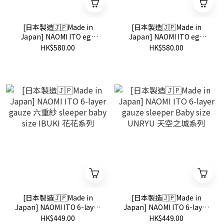
[日本製造🇯🇵Made in
[日本製造🇯🇵Made in
Japan] NAOMI ITO egg
Japan] NAOMI ITO egg
mat swaddle CLOUD my
mat swaddle CLOUD ibuki
HK$580.00
HK$580.00
flower 花花可拆包被連墊褥
田園花可拆包被連墊褥
[日本製造🇯🇵Made in
[日本製造🇯🇵Made in
Japan] NAOMI ITO 6-layer
Japan] NAOMI ITO 6-layer
gauze 六重紗 sleeper baby
gauze sleeper Baby size
HK$449.00
HK$449.00