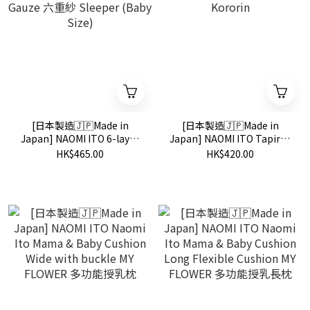
[日本製造🇯🇵Made in
[日本製造🇯🇵Made in
Japan] NAOMI ITO 6-layer
Japan] NAOMI ITO Tapirus
Gauze 六重紗 Sleeper
Kororin
HK$465.00
HK$420.00
(Baby Size)