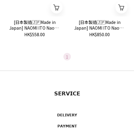
[日本製造🇯🇵Made in
[日本製造🇯🇵Made in
Japan] NAOMI ITO Naomi
Japan] NAOMI ITO Naomi
Ito Mama & Baby Cushion
Ito Mama & Baby Cushion
HK$558.00
HK$850.00
Wide with buckle MY
Long Flexible Cushion MY
FLOWER 多功能授乳枕
FLOWER 多功能授乳長枕
1
𝗦𝗘𝗥𝗩𝗜𝗖𝗘
𝗗𝗘𝗟𝗜𝗩𝗘𝗥𝗬
𝗣𝗔𝗬𝗠𝗘𝗡𝗧