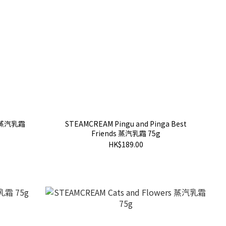
e 蒸汽乳霜
STEAMCREAM Pingu and Pinga Best
Friends 蒸汽乳霜 75g
HK$189.00