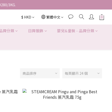
D280/3KG.
$
HKD
繁體中文
 品牌分類
日牌服飾
嬰兒&童裝 - 品牌分類
商品排序
每頁顯示 24 個