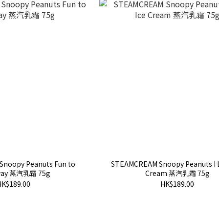
noopy Peanuts Fun to
STEAMCREAM Snoopy Peanuts I L
way 蒸汽乳霜 75g
Cream 蒸汽乳霜 75g
HK$189.00
HK$189.00