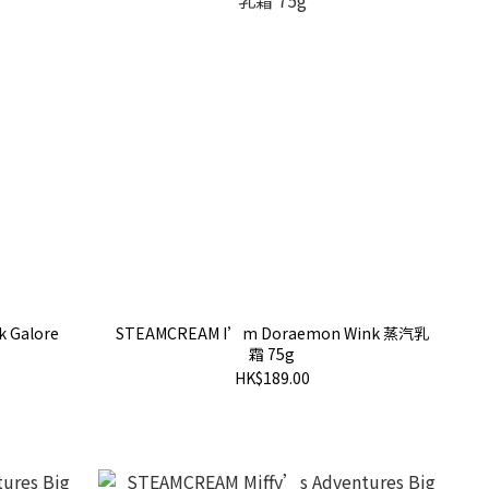
 Galore
STEAMCREAM I’m Doraemon Wink 蒸汽乳
霜 75g
HK$189.00