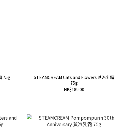
霜 75g
STEAMCREAM Cats and Flowers 蒸汽乳霜
75g
HK$189.00