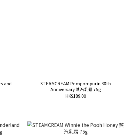
s and
STEAMCREAM Pompompurin 30th
g
Anniversary 蒸汽乳霜 75g
HK$189.00