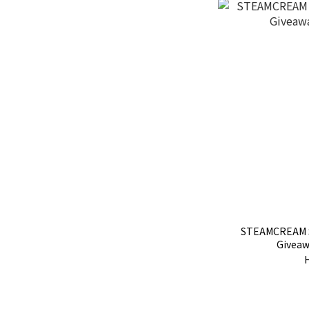
STEAMCREAM S
Givea