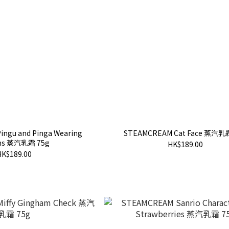
ngu and Pinga Wearing
STEAMCREAM Cat Face 蒸汽乳
ns 蒸汽乳霜 75g
HK$189.00
HK$189.00