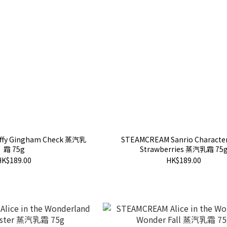
ffy Gingham Check 蒸汽乳
STEAMCREAM Sanrio Character
霜 75g
Strawberries 蒸汽乳霜 75
HK$189.00
HK$189.00