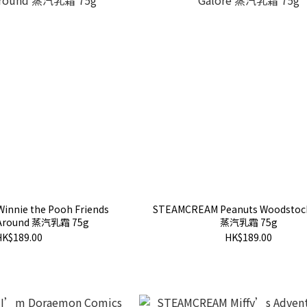
nnie the Pooh Friends
STEAMCREAM Peanuts Woodstock
 Around 蒸汽乳霜 75g
蒸汽乳霜 75g
HK$189.00
HK$189.00