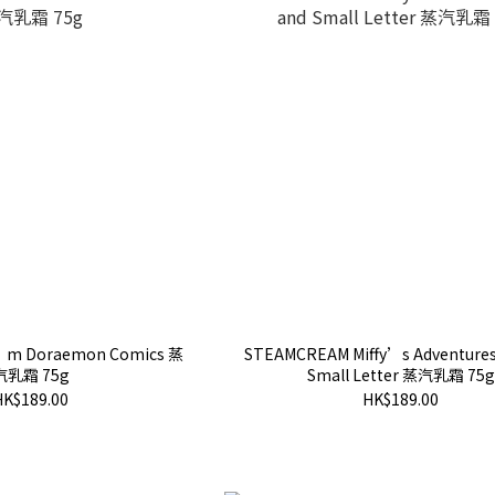
’m Doraemon Comics 蒸
STEAMCREAM Miffy’s Adventures
汽乳霜 75g
Small Letter 蒸汽乳霜 75g
HK$189.00
HK$189.00