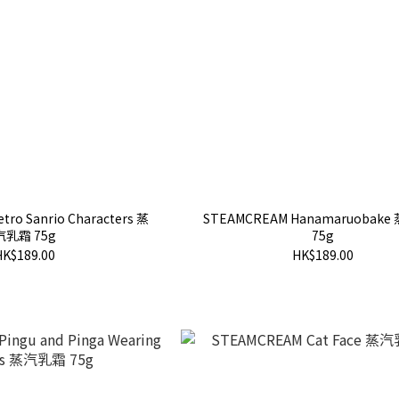
ro Sanrio Characters 蒸
STEAMCREAM Hanamaruobak
汽乳霜 75g
75g
HK$189.00
HK$189.00