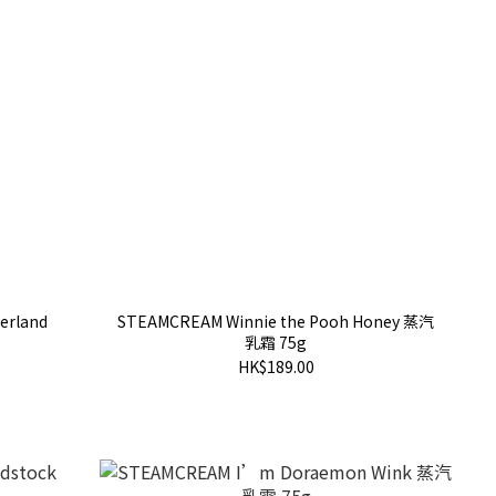
erland
STEAMCREAM Winnie the Pooh Honey 蒸汽
乳霜 75g
HK$189.00