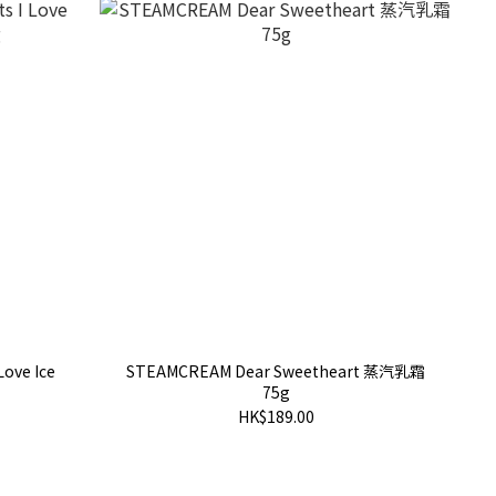
ove Ice
STEAMCREAM Dear Sweetheart 蒸汽乳霜
75g
HK$189.00