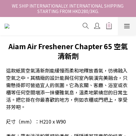
香港地區全店免運。免運費適用於香港順豐站、營業點或智能櫃取
WE SHIP INTERNATIONALLY. INTERNATIONAL SHIPPING 
STARTING FROM HKD280/3KG.
件。
香港地區全店免運。免運費適用於香港順豐站、營業點或智能櫃取
件。
Aiam Air Freshener Chapter 65 空氣
清新劑
這款紙質空氣清新劑能緩慢而柔和地釋放香氣，彷彿融入
空氣之中。其精緻的設計能與任何室內裝潢完美融合，只
需懸掛即可營造宜人的氛圍。它為玄關、客廳、浴室或衣
櫃等任何空間增添一抹優雅氣息，溫柔地縈繞您的日常生
活。把它掛在你最喜歡的地方，例如衣櫃或門把上，享受
芬芳吧。
尺寸（mm）：H210 x W90