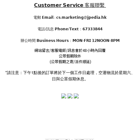
𝗖𝘂𝘀𝘁𝗼𝗺𝗲𝗿 𝗦𝗲𝗿𝘃𝗶𝗰𝗲
客服聯繫
電郵 𝗘𝗺𝗮𝗶𝗹 : 𝗰𝘀.𝗺𝗮𝗿𝗸𝗲𝘁𝗶𝗻𝗴@𝗷𝗽𝗲𝗱𝗶𝗮.𝗵𝗸
電話/訊息 𝗣𝗵𝗼𝗻𝗲/𝗧𝗲𝘅𝘁：𝟲𝟳𝟯𝟯𝟯𝟴𝟰𝟰
辦公時間
𝗕𝘂𝘀𝗶𝗻𝗲𝘀𝘀 𝗛𝗼𝘂𝗿𝘀
：𝗠𝗢𝗡-𝗙𝗥𝗜 𝟭𝟮𝗡𝗢𝗢𝗡-𝟴𝗣𝗠
網站留言/客服電郵/訊息會於48小時內回覆
公眾假期除外
(公眾假期之寄/派件順延)
*請注意：下午1點後的訂單將於下一個工作日處理，空運物流於星期六、
日與公眾假期休息。