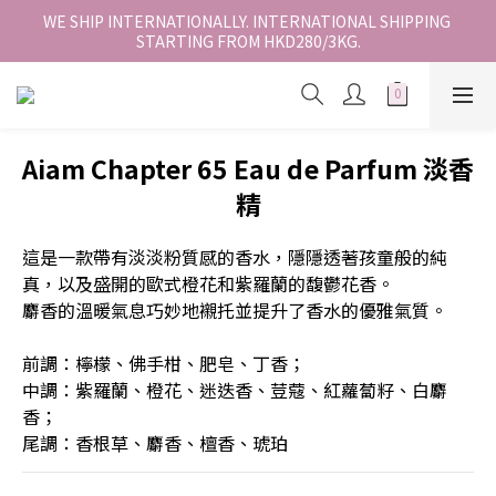
香港地區全店免運。免運費適用於香港順豐站、營業點或智能櫃取
WE SHIP INTERNATIONALLY. INTERNATIONAL SHIPPING 
STARTING FROM HKD280/3KG.
件。
香港地區全店免運。免運費適用於香港順豐站、營業點或智能櫃取
件。
Aiam Chapter 65 Eau de Parfum 淡香
精
這是一款帶有淡淡粉質感的香水，隱隱透著孩童般的純
真，以及盛開的歐式橙花和紫羅蘭的馥鬱花香。
麝香的溫暖氣息巧妙地襯托並提升了香水的優雅氣質。
前調：檸檬、佛手柑、肥皂、丁香；
中調：紫羅蘭、橙花、迷迭香、荳蔻、紅蘿蔔籽、白麝
香；
尾調：香根草、麝香、檀香、琥珀