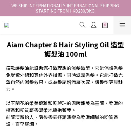
香港地區全店免運。免運費適用於香港順豐站、營業點或智能櫃取
WE SHIP INTERNATIONALLY. INTERNATIONAL SHIPPING 
STARTING FROM HKD280/3KG.
件。
香港地區全店免運。免運費適用於香港順豐站、營業點或智能櫃取
件。
Aiam Chapter 8 Hair Styling Oil 造型
護髮油 100ml
這款護髮油能幫助您打造理想的濕髮造型。它能保護秀髮
免受紫外線和其他外界損傷，同時滋潤秀髮。它能打造光
澤自然的濕髮效果，或為髮尾增添層次感，讓髮型更具魅
力。
以玉蘭花的柔美優雅和乾琥珀的溫暖甜美為基調，柔滑的
檀香和粉質麝香溫柔地擁抱著我。
前調清新怡人，隨後香氣逐漸演變為柔滑細膩的粉質香
調，直至尾調。