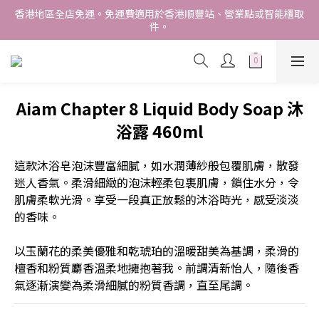
香港地區全店免運。免運費適用於香港順豐站、營業點或智能櫃取
香港地區全店免運。免運費適用於香港順豐站、營業點或智能櫃取
件。
件。
Free delivery within Hong Kong SAR. Applicable to Hong 
Kong S.F store,business station or SF locker pick up. 
WE SHIP INTERNATIONALLY. INTERNATIONAL SHIPPING 
Aiam Chapter 8 Liquid Body Soap 沐
STARTING FROM HKD280/3KG.
浴露 460ml
香港地區全店免運。免運費適用於香港順豐站、營業點或智能櫃取
件。
這款沐浴皂泡沫豐富細膩，如水潤薄紗般包覆肌膚，散發
迷人香氣。柔滑細緻的泡沫輕柔包裹肌膚，鎖住水分，令
肌膚柔軟光滑。享受一段真正放鬆的沐浴時光，感受淡淡
的香味。
以玉蘭花的柔美優雅和乾琥珀的溫暖甜美為基調，柔滑的
檀香和粉質麝香溫柔地擁抱著我。前調清新怡人，隨後香
氣逐漸演變為柔滑細膩的粉質香調，直至尾調。