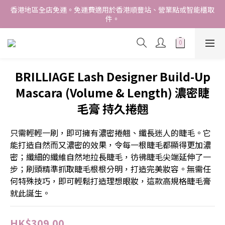
香港地區全店免運。免運費適用於香港順豐站、營業點或智能櫃取
香港地區全店免運。免運費適用於香港順豐站、營業點或智能櫃取
件。
件。
Free delivery within Hong Kong SAR. Applicable to Hong 
Kong S.F store,business station or SF locker pick up. 
WE SHIP INTERNATIONALLY. INTERNATIONAL SHIPPING 
BRILLIAGE Lash Designer Build-Up
STARTING FROM HKD280/3KG.
Mascara (Volume & Length) 濃密睫
香港地區全店免運。免運費適用於香港順豐站、營業點或智能櫃取
件。
毛膏 持久捲翹
只需輕輕一刷，即可擁有濃密捲翹、纖長迷人的睫毛。它
能打造自然而又濃密的效果，令每一根睫毛都顯得更加濃
密；纖細的纖維自然地拉長睫毛，彷彿睫毛尖端延伸了一
步；刷頭精準抓取睫毛根根分明，打造完美妝容。無需任
何特殊技巧，即可輕鬆打造理想眼妝，這款高規格睫毛膏
就此誕生。
HK$309.00