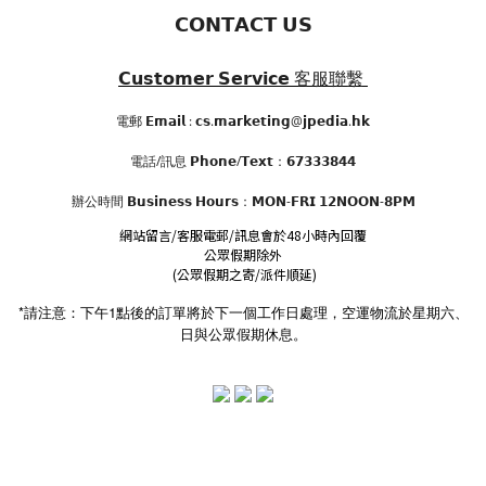
𝗖𝗢𝗡𝗧𝗔𝗖𝗧 𝗨𝗦
𝗖𝘂𝘀𝘁𝗼𝗺𝗲𝗿 𝗦𝗲𝗿𝘃𝗶𝗰𝗲
客服聯繫
電郵 𝗘𝗺𝗮𝗶𝗹 : 𝗰𝘀.𝗺𝗮𝗿𝗸𝗲𝘁𝗶𝗻𝗴@𝗷𝗽𝗲𝗱𝗶𝗮.𝗵𝗸
電話/訊息 𝗣𝗵𝗼𝗻𝗲/𝗧𝗲𝘅𝘁：𝟲𝟳𝟯𝟯𝟯𝟴𝟰𝟰
辦公時間
𝗕𝘂𝘀𝗶𝗻𝗲𝘀𝘀 𝗛𝗼𝘂𝗿𝘀
：𝗠𝗢𝗡-𝗙𝗥𝗜 𝟭𝟮𝗡𝗢𝗢𝗡-𝟴𝗣𝗠
網站留言/客服電郵/訊息會於48小時內回覆
公眾假期除外
(公眾假期之寄/派件順延)
*請注意：下午1點後的訂單將於下一個工作日處理，空運物流於星期六、
日與公眾假期休息。