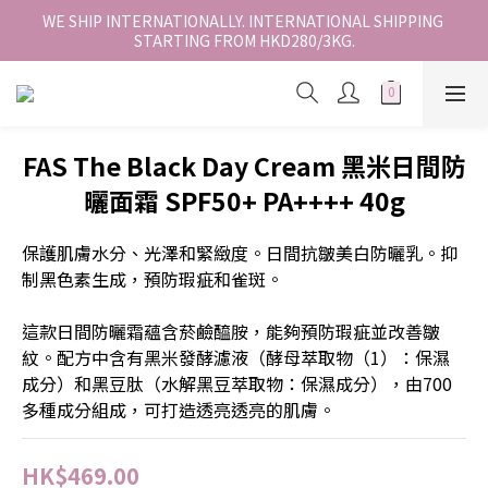
香港地區全店免運。免運費適用於香港順豐站、營業點或智能櫃取
WE SHIP INTERNATIONALLY. INTERNATIONAL SHIPPING 
STARTING FROM HKD280/3KG.
件。
香港地區全店免運。免運費適用於香港順豐站、營業點或智能櫃取
件。
FAS The Black Day Cream 黑米日間防
曬面霜 SPF50+ PA++++ 40g
保護肌膚水分、光澤和緊緻度。日間抗皺美白防曬乳。抑
制黑色素生成，預防瑕疵和雀斑。
這款日間防曬霜蘊含菸鹼醯胺，能夠預防瑕疵並改善皺
紋。配方中含有黑米發酵濾液（酵母萃取物（1）：保濕
成分）和黑豆肽（水解黑豆萃取物：保濕成分），由700
多種成分組成，可打造透亮透亮的肌膚。
HK$469.00