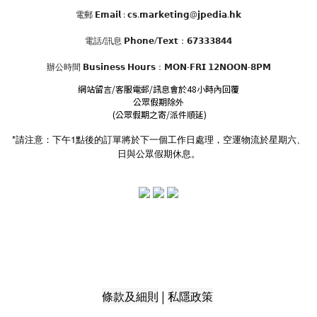
電郵 𝗘𝗺𝗮𝗶𝗹 : 𝗰𝘀.𝗺𝗮𝗿𝗸𝗲𝘁𝗶𝗻𝗴@𝗷𝗽𝗲𝗱𝗶𝗮.𝗵𝗸
電話/訊息 𝗣𝗵𝗼𝗻𝗲/𝗧𝗲𝘅𝘁：𝟲𝟳𝟯𝟯𝟯𝟴𝟰𝟰
辦公時間
𝗕𝘂𝘀𝗶𝗻𝗲𝘀𝘀 𝗛𝗼𝘂𝗿𝘀
：𝗠𝗢𝗡-𝗙𝗥𝗜 𝟭𝟮𝗡𝗢𝗢𝗡-𝟴𝗣𝗠
網站留言/客服電郵/訊息會於48小時內回覆
公眾假期除外
(公眾假期之寄/派件順延)
*請注意：下午1點後的訂單將於下一個工作日處理，空運物流於星期六、
日與公眾假期休息。
|
條款及細則
私隱政策