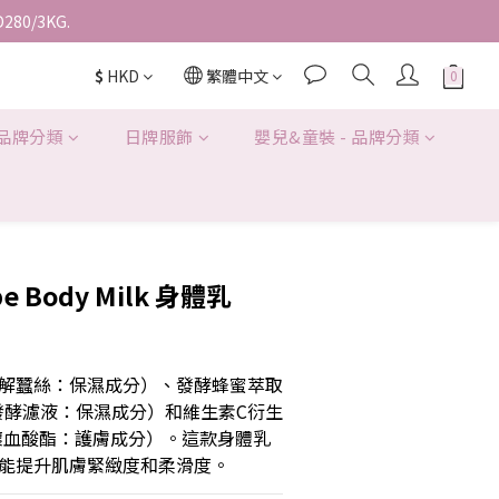
D280/3KG.
$
HKD
繁體中文
 品牌分類
日牌服飾
嬰兒&童裝 - 品牌分類
pe Body Milk 身體乳
解蠶絲：保濕成分）、發酵蜂蜜萃取
發酵濾液：保濕成分）和維生素C衍生
抗壞血酸酯：護膚成分）。這款身體乳
能提升肌膚緊緻度和柔滑度。