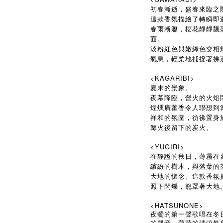
初春漸逝，盛春來臨之
這款香氛描繪了轉瞬即逝
春雨淅瀝，櫻花靜靜飄
面。
淡粉紅色與嫩綠色交相
氣息，輕柔地捕捉著拂
<KAGARIBI>
夏末的景象。
夜幕降臨，營火的火焰
煙燻廣藿香令人聯想到
祥和的氛圍，彷彿置身
篝火後留下的炭火。
<YUGIRI>
在靜謐的秋日，薄霧在
繽紛的樹木，與落葉的
大地的懷念。這款香氛
照下閃爍，籠罩著大地
<HATSUNONE>
夜鶯的第一聲歌唱在冬