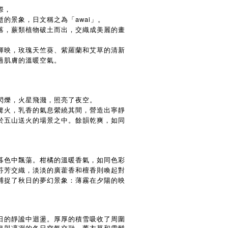
際，
的景象，日文稱之為「awai」。
落，蕨類植物破土而出，交織成美麗的畫
輝映，玫瑰天竺葵、紫羅蘭和艾草的清新
過肌膚的溫暖空氣。
閃爍，火星飛濺，照亮了夜空。
篝火，乳香的氣息縈繞其間，營造出寧靜
於五山送火的場景之中。餘韻乾爽，如同
暮色中飄蕩。柑橘的溫暖香氣，如同色彩
芬芳交織，淡淡的廣藿香和檀香則喚起對
捕捉了秋日的夢幻景象：薄霧在夕陽的映
。
日的靜謐中迴盪。厚厚的積雪吸收了周圍