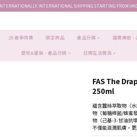
INTERNATIONALLY. INTERNATIONAL SHIPPING STARTING FROM HK
香港地區全店免運。免運費適用於香港順豐站、營業點或智能櫃取件。
香港地區全店免運。免運費適用於香港順豐站、營業點或智能櫃取件。
26 春季特集
限定商品
產品分類
護膚美妝 -
嬰兒&童裝 - 產品分類
日牌生活雜貨
FAS The Dra
250ml
蘊含蠶絲萃取物（水
物（葡糖桿菌/蜂蜜
物（己基-3-甘油
不僅能滋潤肌膚，更