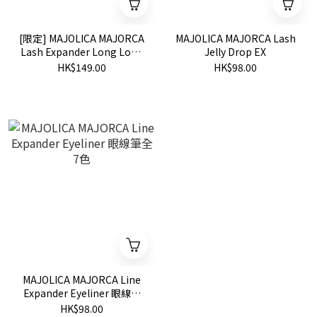
[限定] MAJOLICA MAJORCA
MAJOLICA MAJORCA Lash
Lash Expander Long Long
Jelly Drop EX
Long Floating EX20
HK$149.00
HK$98.00
Champagne Pink 超現實激
長睫毛膏
MAJOLICA MAJORCA Line
Expander Eyeliner 眼線筆
全7色
HK$98.00