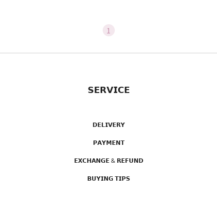
1
𝗦𝗘𝗥𝗩𝗜𝗖𝗘
𝗗𝗘𝗟𝗜𝗩𝗘𝗥𝗬
𝗣𝗔𝗬𝗠𝗘𝗡𝗧
𝗘𝗫𝗖𝗛𝗔𝗡𝗚𝗘 & 𝗥𝗘𝗙𝗨𝗡𝗗
𝗕𝗨𝗬𝗜𝗡𝗚 𝗧𝗜𝗣𝗦