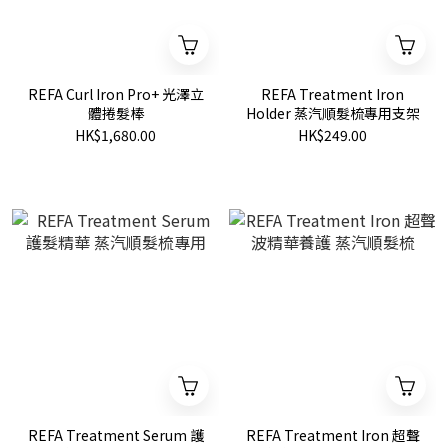
REFA Curl Iron Pro+ 光澤立
REFA Treatment Iron
體捲髮棒
Holder 蒸汽順髮梳專用支架
HK$1,680.00
HK$249.00
REFA Treatment Serum 護
REFA Treatment Iron 超聲