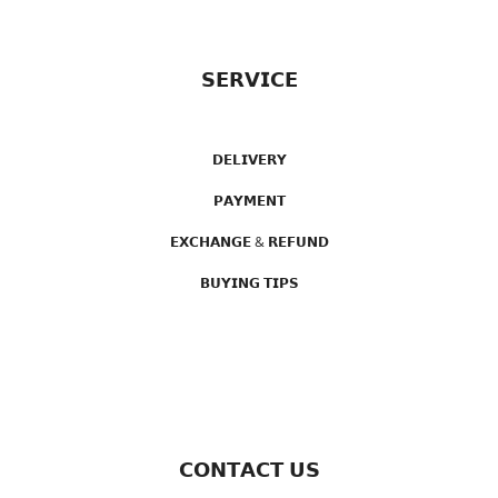
𝗦𝗘𝗥𝗩𝗜𝗖𝗘
𝗗𝗘𝗟𝗜𝗩𝗘𝗥𝗬
𝗣𝗔𝗬𝗠𝗘𝗡𝗧
𝗘𝗫𝗖𝗛𝗔𝗡𝗚𝗘 & 𝗥𝗘𝗙𝗨𝗡𝗗
𝗕𝗨𝗬𝗜𝗡𝗚 𝗧𝗜𝗣𝗦
𝗖𝗢𝗡𝗧𝗔𝗖𝗧 𝗨𝗦