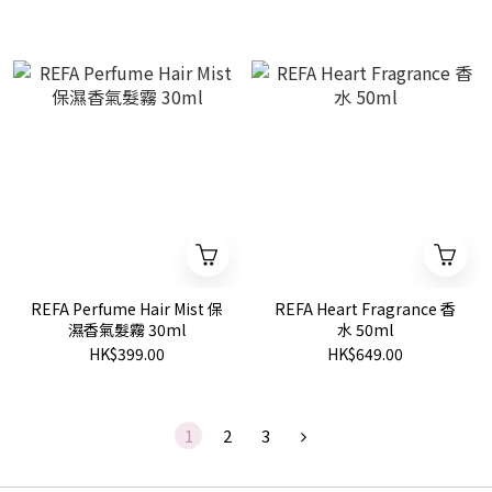
REFA Perfume Hair Mist 保
REFA Heart Fragrance 香
濕香氣髮霧 30ml
水 50ml
HK$399.00
HK$649.00
1
2
3