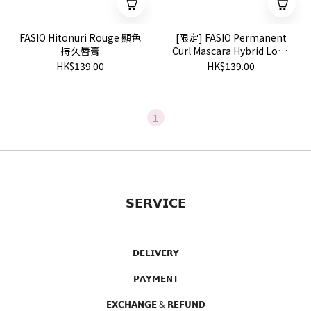
FASIO Hitonuri Rouge 顯色
[限定] FASIO Permanent
持久唇膏
Curl Mascara Hybrid Long
纖長捲翹彩色睫毛膏
HK$139.00
HK$139.00
1
𝗦𝗘𝗥𝗩𝗜𝗖𝗘
𝗗𝗘𝗟𝗜𝗩𝗘𝗥𝗬
𝗣𝗔𝗬𝗠𝗘𝗡𝗧
𝗘𝗫𝗖𝗛𝗔𝗡𝗚𝗘 & 𝗥𝗘𝗙𝗨𝗡𝗗