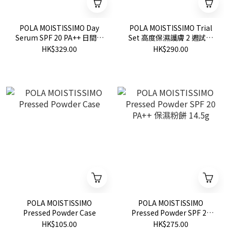
POLA MOISTISSIMO Day
POLA MOISTISSIMO Trial
Serum SPF 20 PA++ 日間精
Set 高度保濕護膚 2 週試用
華調色霜 30g
套裝
HK$329.00
HK$290.00
POLA MOISTISSIMO
POLA MOISTISSIMO
Pressed Powder Case
Pressed Powder SPF 20
PA++ 保濕粉餅 14.5g
HK$105.00
HK$275.00